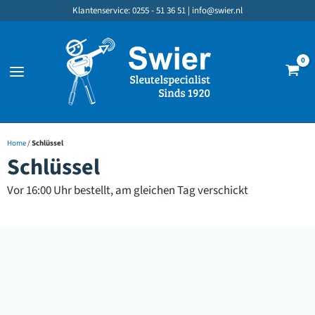
Zum
Klantenservice: 0255 - 51 36 51 |
info@swier.nl
Inhalt
springen
Home
/
Schlüssel
Schlüssel
Vor 16:00 Uhr bestellt, am gleichen Tag verschickt