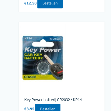
€
12.50
Bestellen
Key Power batterij CR2032 / KP14
€
3.95
Bestellen