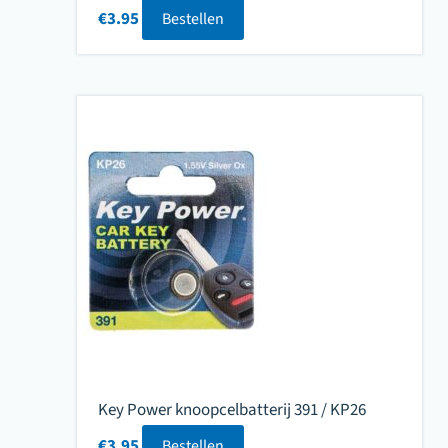
€
3.95
Bestellen
Key Power knoopcelbatterij 391 / KP26
€
3.95
Bestellen