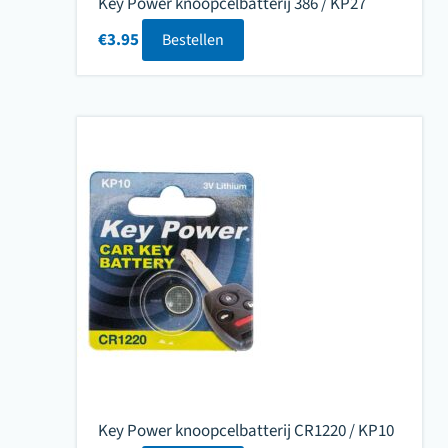
Key Power knoopcelbatterij 386 / KP27
€
3.95
Bestellen
Key Power knoopcelbatterij CR1220 / KP10