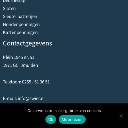
Deurbeslag
Sloten
Sleutel batterijen
Hondenpenningen
Kattenpenningen
Contactgegevens
Plein 1945 nr. 51
1971 GC IJmuiden
Telefoon:
0255 - 51 36 51
E-mail:
info@swier.nl
Onze website maakt gebruik van cookies
Rabobank: NL27RABO0373598173
Ok
Meer lezen