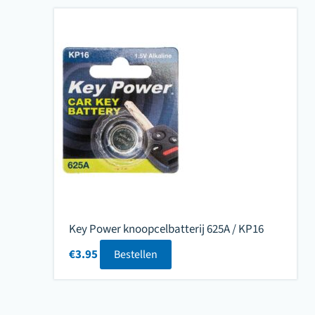
Key Power knoopcelbatterij 625A / KP16
€
3.95
Bestellen