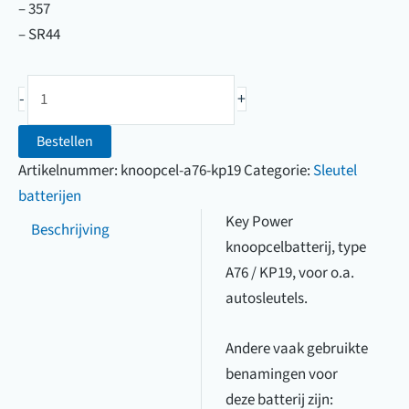
– 357
– SR44
Key
-
+
Power
knoopcelbatterij
Bestellen
A76
Artikelnummer:
knoopcel-a76-kp19
Categorie:
Sleutel
/
batterijen
KP19
Key Power
Beschrijving
aantal
knoopcelbatterij, type
A76 / KP19, voor o.a.
autosleutels.
Andere vaak gebruikte
benamingen voor
deze batterij zijn: