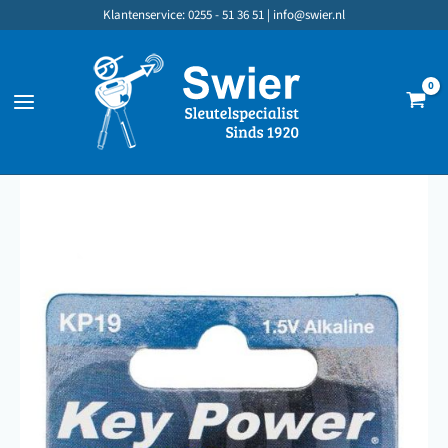
Ga
Klantenservice: 0255 - 51 36 51 |
info@swier.nl
naar
de
inhoud