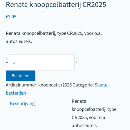
Renata knoopcelbatterij CR2025
€
3.95
Renata knoopcelbatterij, type CR2025, voor o.a.
autosleutels.
Renata
-
+
knoopcelbatterij
CR2025
Bestellen
aantal
Artikelnummer:
knoopcel-cr2025
Categorie:
Sleutel
batterijen
Renata
Beschrijving
knoopcelbatterij, type
CR2025, voor o.a.
autosleutels.