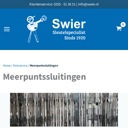
Ga
Klantenservice: 0255 - 51 36 51 |
info@swier.nl
naar
de
inhoud
Home
/
Slotservice
/
Meerpuntssluitingen
Meerpuntssluitingen