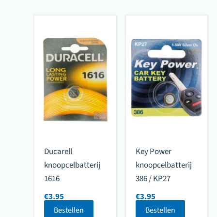
Ducarell
Key Power
knoopcelbatterij
knoopcelbatterij
1616
386 / KP27
€
3.95
€
3.95
Bestellen
Bestellen