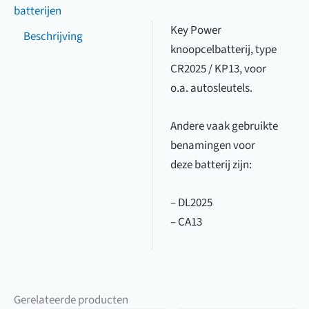
/
batterijen
KP13
Key Power
Beschrijving
aantal
knoopcelbatterij, type
CR2025 / KP13, voor
o.a. autosleutels.
Andere vaak gebruikte
benamingen voor
deze batterij zijn:
– DL2025
– CA13
Gerelateerde producten