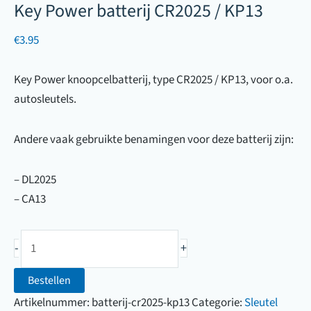
Key Power batterij CR2025 / KP13
€
3.95
Key Power knoopcelbatterij, type CR2025 / KP13, voor o.a.
autosleutels.
Andere vaak gebruikte benamingen voor deze batterij zijn:
– DL2025
– CA13
Key
-
+
Power
batterij
Bestellen
CR2025
Artikelnummer:
batterij-cr2025-kp13
Categorie:
Sleutel