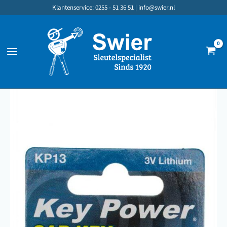
Ga
Klantenservice: 0255 - 51 36 51 |
info@swier.nl
naar
de
inhoud