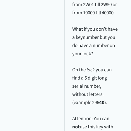
from 2W01 till 2W50 or
from 10000 till 40000.
What if you don’t have
a keynumber but you
do have a number on
your lock?
On the
lock
you can
find a 5 digit long
serial number,
without letters.
(example 296
40
).
Attention: You can
not
use this key with