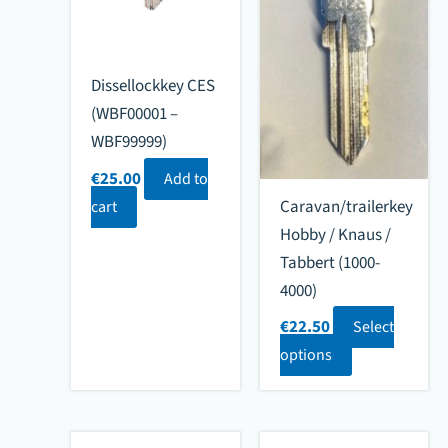
Dissellockkey CES
(WBF00001 –
WBF99999)
€
25.00
Add to
Caravan/trailerkey
cart
Hobby / Knaus /
Tabbert (1000-
4000)
€
22.50
Select
options