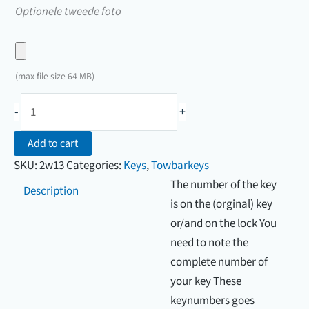
een
Upload
Optionele tweede foto
foto
hier
van
een
uw
foto
(max file size 64 MB)
sleutel
van
Towbarkey
uw
-
+
Westfalia
sleutel
(10000
Add to cart
-
SKU:
2w13
Categories:
Keys
,
Towbarkeys
40000)
The number of the key
Description
quantity
is on the (orginal) key
or/and on the lock You
need to note the
complete number of
your key These
keynumbers goes