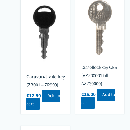
Dissellockkey CES
(AZZ00001 till
Caravan/trailerkey
AZZ30000)
(ZR001 – ZR999)
€
25.00
Add to
€
12.50
Add to
cart
cart