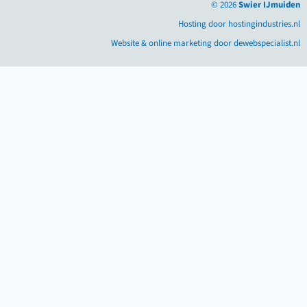
© 2026
Swier IJmuiden
Hosting door hostingindustries.nl
Website & online marketing door dewebspecialist.nl