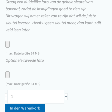
Graag een duidelijke foto van de gehele sleutel van
bovenaf, zodat de insnijdingen goed te zien zijn.
Dit vragen wij om er zeker van te zijn dat wij de juiste
sleutel leveren. Heeft u geen sleutel meer, dan kunt u dit
veld leeg laten.
Upload
hier
(max. Dateigröße 64 MB)
een
Upload
Optionele tweede foto
foto
hier
van
een
uw
foto
(max. Dateigröße 64 MB)
sleutel
van
Anhängerkupplungsschlüssel
uw
-
+
Westfalia
sleutel
(2A01
In den Warenkorb