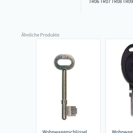
TR06 TR07 TR08 TR09
Ähnliche Produkte
Wohnwagenschlüssel
Wohnwage