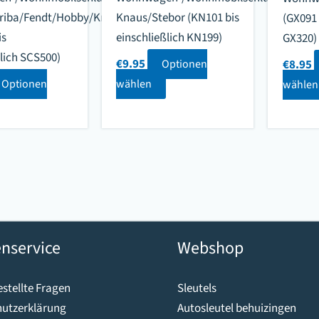
Eriba/Fendt/Hobby/Knaus/LMC
Knaus/Stebor (KN101 bis
(GX091 
is
einschließlich KN199)
GX320)
ßlich SCS500)
€
9.95
Optionen
€
8.95
Optionen
wählen
wählen
nservice
Webshop
stellte Fragen
Sleutels
utzerklärung
Autosleutel behuizingen