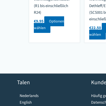
(R1 bis einschließlich
Dethleff/
R24)
(SCS001 b
einschlie
€
9.95
Optionen
€
22.50
wählen
wählen
Talen
Kunde
Häufig ge
Nederlands
Datensch
English