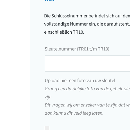
Die Schlüsselnummer befindet sich auf dem 
vollständige Nummer ein, die darauf steht
einschließlich TR10.
Sleutelnummer (TR01 t/m TR10)
Sleutelnummer
(TR01
t/m
Upload hier een foto van uw sleutel
TR10)
Graag een duidelijke foto van de gehele sle
zijn.
Dit vragen wij om er zeker van te zijn dat wi
dan kunt u dit veld leeg laten.
Upload