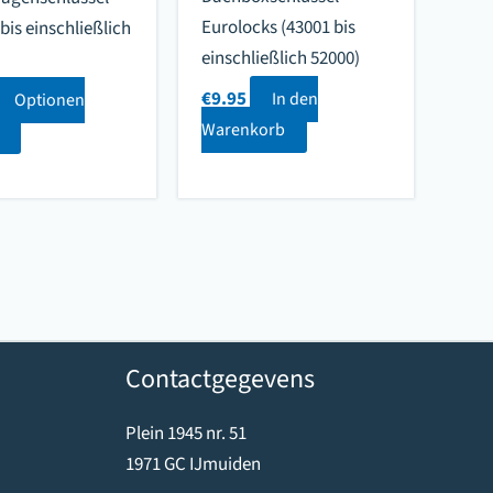
Eurolocks (43001 bis
bis einschließlich
einschließlich 52000)
€
9.95
In den
Optionen
Warenkorb
Contactgegevens
Plein 1945 nr. 51
1971 GC IJmuiden