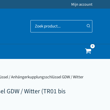
Mijn account
Search
for:
üssel
/ Anhängerkupplungsschlüssel GDW / Witter
l GDW / Witter (TR01 bis