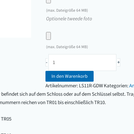
hier
(max. Dateigröße 64 MB)
een
Upload
Optionele tweede foto
foto
hier
van
een
uw
foto
(max. Dateigröße 64 MB)
sleutel
van
Anhängerkupplungsschlüssel
uw
-
+
GDW
sleutel
/
In den Warenkorb
Witter
Artikelnummer:
LS11R-GDW
Kategorien:
An
(TR01
efindet sich auf dem Schloss oder auf dem Schlüssel selbst. Tra
bis
lnummern reichen von TR01 bis einschließlich TR10.
einschließlich
TR10)
 TR05
Menge