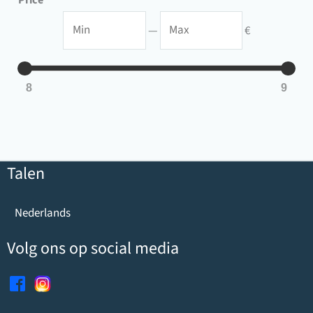
c
M
M
—
€
t
i
a
n
x
8
9
Talen
Nederlands
Volg ons op social media