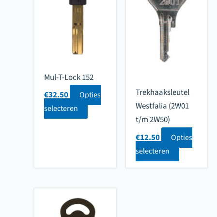
Mul-T-Lock 152
Trekhaaksleutel
€
32.50
Opties
Westfalia (2W01
selecteren
t/m 2W50)
€
12.50
Opties
selecteren