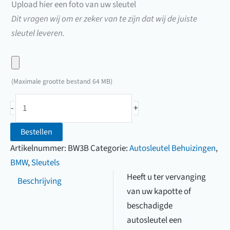
Upload hier een foto van uw sleutel
Dit vragen wij om er zeker van te zijn dat wij de juiste
sleutel leveren.
Upload
hier
(Maximale grootte bestand 64 MB)
een
BMW
foto
-
+
sleutelbehuizing
van
3-
Bestellen
uw
knops
Artikelnummer:
BW3B
Categorie:
Autosleutel Behuizingen
,
sleutel
aantal
BMW
,
Sleutels
Heeft u ter vervanging
Beschrijving
van uw kapotte of
beschadigde
autosleutel een