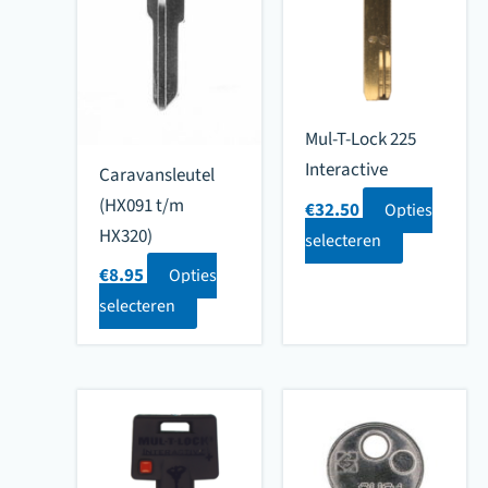
Mul-T-Lock 225
Interactive
Caravansleutel
(HX091 t/m
€
32.50
Opties
HX320)
selecteren
€
8.95
Opties
selecteren