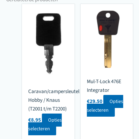
Mul-T-Lock 476E
Integrator
Caravan/campersleutel
Hobby / Knaus
€
29.50
Opties
(T2001 t/m T2200)
selecteren
€
8.95
Opties
selecteren