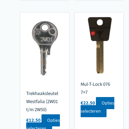
Mul-T-Lock 076
7×7
Trekhaaksleutel
Westfalia (2W01
€
22.50
Opties
t/m 2W50)
selecteren
€
12.50
Opties
selecteren