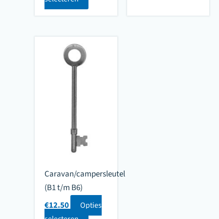
Caravan/campersleutel
(B1 t/m B6)
€
12.50
Opties