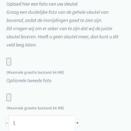
Upload hier een foto van uw sleutel
DE27419)
Graag een duidelijke foto van de gehele sleutel van
bovenaf, zodat de insnijdingen goed te zien zijn.
Dit vragen wij om er zeker van te zijn dat wij de juiste
sleutel leveren. Heeft u geen sleutel meer, dan kunt u dit
veld leeg laten.
Upload
hier
(Maximale grootte bestand 64 MB)
een
Upload
Optionele tweede foto
foto
hier
van
een
uw
foto
(Maximale grootte bestand 64 MB)
sleutel
van
Brievenbussleutel
uw
-
+
Huwil
sleutel