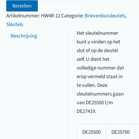
(DE25500
Bestellen
t/m
Artikelnummer:
HW4R-12
Categorie:
Brievenbussleutels
,
DE27419)
Sleutels
aantal
Het sleutelnummer
Beschrijving
kunt u vinden op het
slot of op de sleutel
zelf. U dient het
volledige nummer dat
erop vermeld staat in
te vullen. Deze
sleutelnummers gaan
van DE25500 t/m
DE27419.
DE25500
DE25700