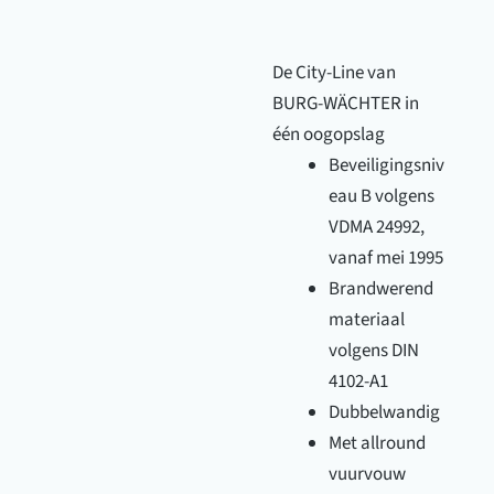
De City-Line van
BURG-WÄCHTER in
één oogopslag
Beveiligingsniv
eau B volgens
VDMA 24992,
vanaf mei 1995
Brandwerend
materiaal
volgens DIN
4102-A1
Dubbelwandig
Met allround
vuurvouw