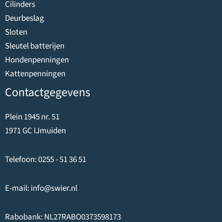
certificaten,
Cilinders
spaarboekjes
Deurbeslag
en andere
Sloten
waardepapier
Sleutel batterijen
en
Hondenpenningen
30.000 euro
Kattenpenningen
voor juwelen,
Contactgegevens
postzegels,
munten, enz.
Plein 1945 nr. 51
1971 GC IJmuiden
U kunt een navenant
hogere
Telefoon:
0255 - 51 36 51
verzekeringsdekking
krijgen als u advies
E-mail:
info@swier.nl
inwint bij uw
verzekeraar.
Rabobank: NL27RABO0373598173