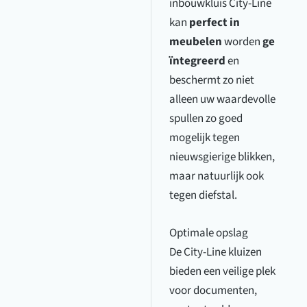
inbouwkluis City-Line
kan
perfect in
meubelen
worden
ge
ïntegreerd
en
beschermt zo niet
alleen uw waardevolle
spullen zo goed
mogelijk tegen
nieuwsgierige blikken,
maar natuurlijk ook
tegen diefstal.
Optimale opslag
De City-Line kluizen
bieden een veilige plek
voor documenten,