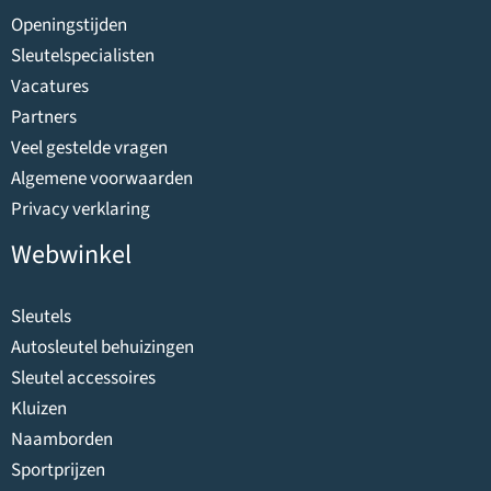
verzekeringsvoorwaar
Openingstijden
den is afstemming
Sleutelspecialisten
met de verzekeraar
Vacatures
noodzakelijk. Verzeker
Partners
ing volgens VHB 2011
Veel gestelde vragen
(bijbehorende
Algemene voorwaarden
inboedelverzekering,
Privacy verklaring
bijv. HUK Coburg)
Webwinkel
omvat al een
verzekering van
Sleutels
1.500 euro
Autosleutel behuizingen
voor contant
Sleutel accessoires
geld
Kluizen
5.000 euro
Naamborden
voor
Sportprijzen