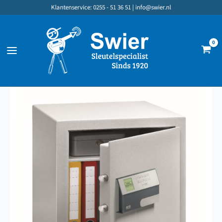
Ga
Klantenservice: 0255 - 51 36 51 |
info@swier.nl
naar
de
inhoud