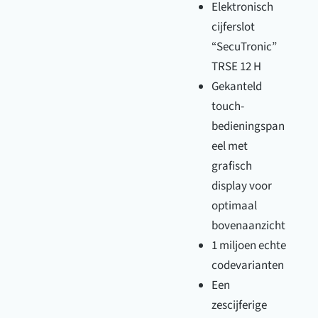
Elektronisch
cijferslot
“SecuTronic”
TRSE 12 H
Gekanteld
touch-
bedieningspan
eel met
grafisch
display voor
optimaal
bovenaanzicht
1 miljoen echte
codevarianten
Een
zescijferige