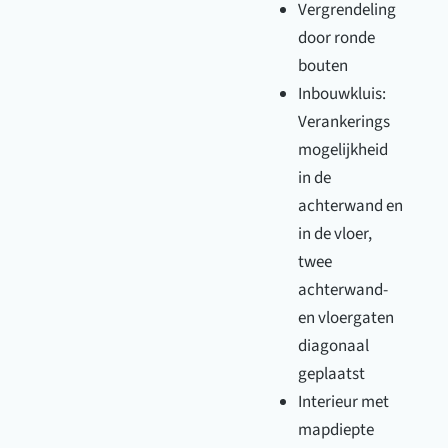
Vergrendeling
door ronde
bouten
Inbouwkluis:
Verankerings
mogelijkheid
in de
achterwand en
in de vloer,
twee
achterwand-
en vloergaten
diagonaal
geplaatst
Interieur met
mapdiepte