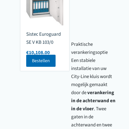
Sistec Euroguard
SE V KB 103/0
Praktische
verankeringsoptie
€
10,108.00
Een stabiele
Bestellen
installatie van uw
City-Line kluis wordt
mogelijk gemaakt
door de
verankering
in de achterwand en
in de vloer
. Twee
gaten in de
achterwand en twee