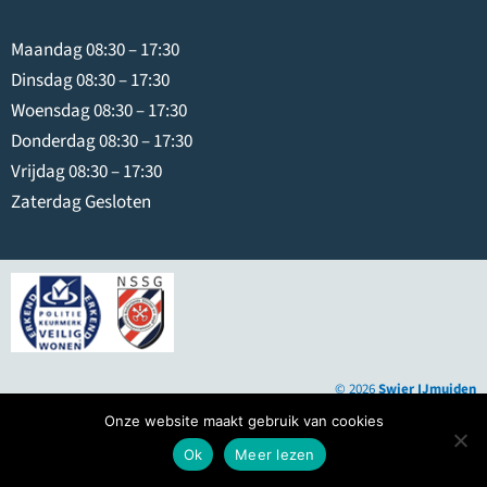
Alle kluizen
Maandag 08:30 – 17:30
met een massa
Dinsdag 08:30 – 17:30
van minder
Woensdag 08:30 – 17:30
dan 1.000 kg
Donderdag 08:30 – 17:30
zijn voorzien
Vrijdag 08:30 – 17:30
van een
Zaterdag Gesloten
verankering. Z
e moeten
worden
verankerd
volgens de
montage-
© 2026
Swier IJmuiden
instructies. Elk
Hosting door hostingindustries.nl
Onze website maakt gebruik van cookies
e ECB-S / VdS-
Website & online marketing door dewebspecialist.nl
goedgekeurde
Ok
Meer lezen