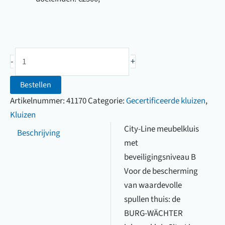
Burg
-
+
Wächter
Meubelkluis
Bestellen
City-
Artikelnummer:
41170
Categorie:
Gecertificeerde kluizen
,
Line
Kluizen
C
City-Line meubelkluis
Beschrijving
340
met
E
beveiligingsniveau B
(Elektronisch
Voor de bescherming
slot)
van waardevolle
aantal
spullen thuis: de
BURG-WÄCHTER