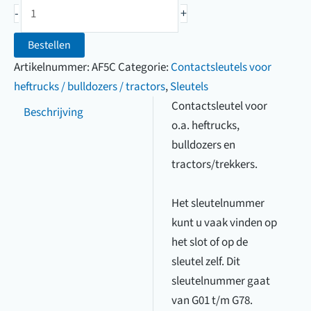
Contactsleutel
-
+
G78)
(G01
t/m
Bestellen
G78)
Artikelnummer:
AF5C
Categorie:
Contactsleutels voor
aantal
heftrucks / bulldozers / tractors
,
Sleutels
Contactsleutel voor
Beschrijving
o.a. heftrucks,
bulldozers en
tractors/trekkers.
Het sleutelnummer
kunt u vaak vinden op
het slot of op de
sleutel zelf. Dit
sleutelnummer gaat
van G01 t/m G78.