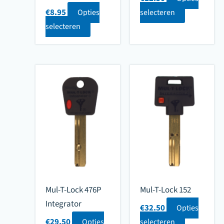
€
8.95
Opties
selecteren
selecteren
Mul-T-Lock 476P
Mul-T-Lock 152
Integrator
€
32.50
Opties
€
29.50
Opties
selecteren