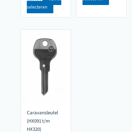
selecteren
Caravansleutel
(HX091 t/m
HX320)