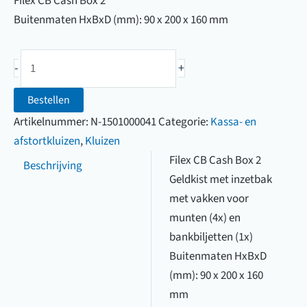
Filex CB Cash Box 2
Buitenmaten HxBxD (mm): 90 x 200 x 160 mm
Filex
-
+
CB
Cash
Bestellen
Box
Artikelnummer:
N-1501000041
Categorie:
Kassa- en
2
afstortkluizen
,
Kluizen
aantal
Filex CB Cash Box 2
Beschrijving
Geldkist met inzetbak
met vakken voor
munten (4x) en
bankbiljetten (1x)
Buitenmaten HxBxD
(mm): 90 x 200 x 160
mm