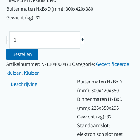
Filex PS Privékluis 1 elo
Buitenmaten HxBxD (mm): 300x420x380
Gewicht (kg): 32
Filex
-
+
PS
Privékluis
Bestellen
1
Artikelnummer:
N-1104000471
Categorie:
Gecertificeerde
elo
kluizen
,
Kluizen
aantal
Buitenmaten HxBxD
Beschrijving
(mm): 300x420x380
Binnenmaten HxBxD
(mm): 226x350x296
Gewicht (kg): 32
Standaardslot:
elektronisch slot met