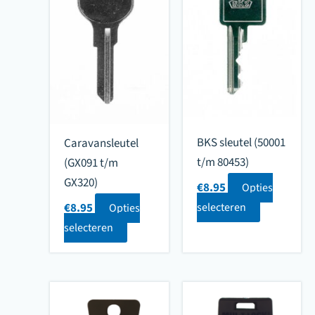
BKS sleutel (50001
Caravansleutel
t/m 80453)
(GX091 t/m
GX320)
€
8.95
Opties
€
8.95
selecteren
Opties
selecteren