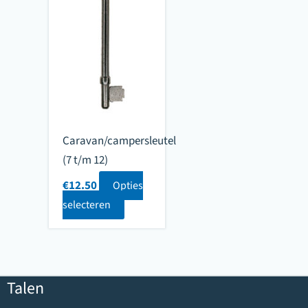
Caravan/campersleutel
(7 t/m 12)
€
12.50
Opties
selecteren
Talen