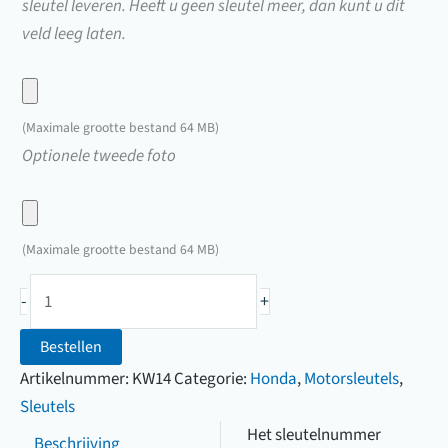
sleutel leveren. Heeft u geen sleutel meer, dan kunt u dit
veld leeg laten.
Upload
hier
(Maximale grootte bestand 64 MB)
een
Upload
Optionele tweede foto
foto
hier
van
een
uw
foto
(Maximale grootte bestand 64 MB)
sleutel
van
Kawasaki
uw
-
+
motorsleutel
sleutel
(B8001
Bestellen
t/m
Artikelnummer:
KW14
Categorie:
Honda
,
Motorsleutels
,
B9000)
Sleutels
aantal
Het sleutelnummer
Beschrijving