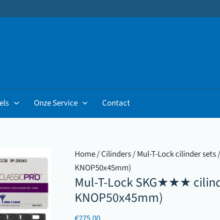
els
Onze Service
Contact
Home
/
Cilinders
/
Mul-T-Lock cilinder sets
/
KNOP50x45mm)
Mul-T-Lock SKG★★★ cilind
KNOP50x45mm)
€
275.00