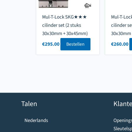
Mul-T-Lock SKG★★★
Mul-T-L
cilinder set (2 stuks
cilinder se
30x30mm + 30x45mm)
30x30mm 
€
295.00
€
260.00
Bestellen
Talen
Klante
Openings
Nederlands
Sleutelsp