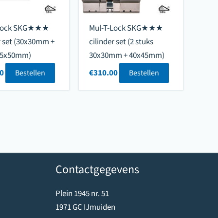
-Lock SKG★★★
Mul-T-Lock SKG★★★
r set (30x30mm +
cilinder set (2 stuks
5x50mm)
30x30mm + 40x45mm)
0
€
310.00
Bestellen
Bestellen
Contactgegevens
Plein 1945 nr. 51
1971 GC IJmuiden