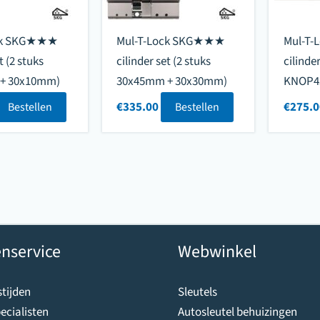
ock SKG★★★
Mul-T-Lock SKG★★★
Mul-T
t (2 stuks
cilinder set (2 stuks
cilinde
+ 30x10mm)
30x45mm + 30x30mm)
KNOP4
€
335.00
€
275.0
Bestellen
Bestellen
nservice
Webwinkel
tijden
Sleutels
ecialisten
Autosleutel behuizingen