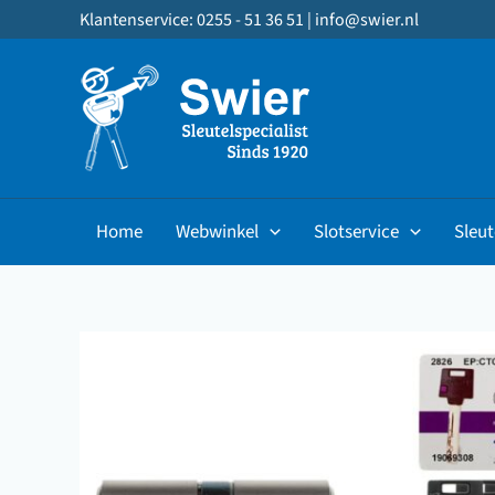
Ga
Klantenservice: 0255 - 51 36 51 |
info@swier.nl
naar
de
inhoud
Home
Webwinkel
Slotservice
Sleut