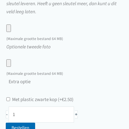
sleutel leveren. Heeft u geen sleutel meer, dan kunt u dit
Z
veld leeg laten.
tot
en
Upload
met
hier
A
(Maximale grootte bestand 64 MB)
een
Upload
Optionele tweede foto
t/m
foto
hier
Z
van
een
99999
uw
foto
A
(Maximale grootte bestand 64 MB)
sleutel
van
t/m
Extra optie
uw
Z)
sleutel
Met plastic zwarte kop
(+
€
2.50
)
Oldtimersleutel
-
+
Ebro
(A
Bestellen