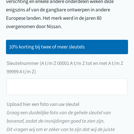
verlichting en enkele andere onderdelen weken deze
enigszins af van de gangbare ontwerpen in andere
Europese landen. Het merk werd in de jaren 80
overgenomen door Nissan.
10% korting bij twee of meer sleutels
Sleutelnummer (A t/m Z 00001 A t/m Z tot en met A t/m Z
99999 A t/m Z)
Sleutelnummer
(A
t/m
Upload hier een foto van uw sleutel
Z
Graag een duidelijke foto van de gehele sleutel van
00001
bovenaf, zodat de insnijdingen goed te zien zijn.
A
Dit vragen wij om er zeker van te zijn dat wij de juiste
t/m