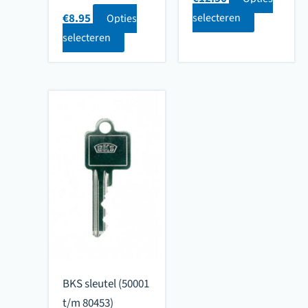
€
8.95
selecteren
Opties
selecteren
BKS sleutel (50001
t/m 80453)