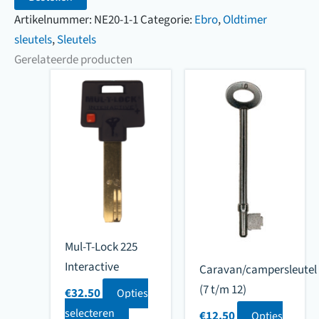
t/m
Artikelnummer:
NE20-1-1
Categorie:
Ebro
,
Oldtimer
Z
sleutels
,
Sleutels
00001
Gerelateerde producten
A
t/m
Z
tot
en
met
A
t/m
Z
Mul-T-Lock 225
99999
Interactive
Caravan/campersleutel
A
(7 t/m 12)
t/m
€
32.50
Opties
Z)
selecteren
€
12.50
Opties