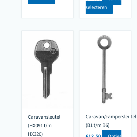
aantal
selecteren
Caravan/campersleutel
Caravansleutel
(B1 t/m B6)
(HX091 t/m
HX320)
€
12.50
Opties