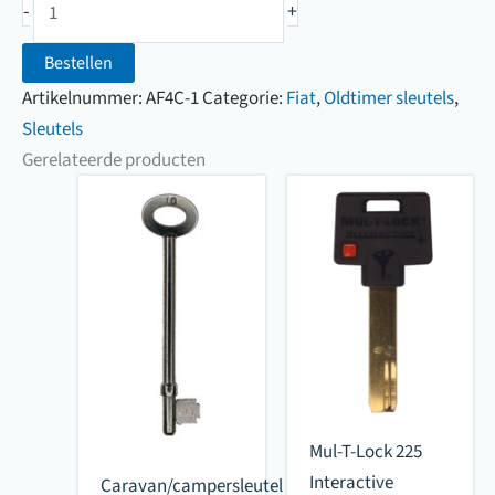
-
+
Fiat
(8100
Bestellen
t/m
Artikelnummer:
AF4C-1
Categorie:
Fiat
,
Oldtimer sleutels
,
8309)
Sleutels
aantal
Gerelateerde producten
Mul-T-Lock 225
Interactive
Caravan/campersleutel