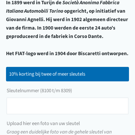
In
1899
werd in
Turijn
de
Società Anonima Fabbrica
Italiana Automobili Torino
opgericht, op initiatief van
Giovanni Agnelli
. Hij werd in
1902
algemeen directeur
van de firma. In
1900
werden de eerste 24 auto’s
geproduceerd in de fabriek in Corso Dante.
Het FIAT-logo werd in
1904
door Biscaretti ontworpen.
10% korting bij twee of meer sleutels
Sleutelnummer (8100 t/m 8309)
Sleutelnummer
(8100
t/m
Upload hier een foto van uw sleutel
8309)
Graag een duidelijke foto van de gehele sleutel van