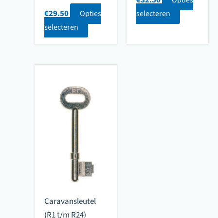
€
29.50
Opties
selecteren
selecteren
Caravansleutel
(R1 t/m R24)