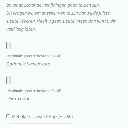
bovenaf, zodat de insnijdingen goed te zien zijn.
Dit vragen wij om er zeker van te zijn dat wij de juiste
sleutel leveren. Heeft u geen sleutel meer, dan kunt u dit
veld leeg laten.
Upload
hier
(Maximale grootte bestand 64 MB)
een
Upload
Optionele tweede foto
foto
hier
van
een
uw
foto
(Maximale grootte bestand 64 MB)
sleutel
van
Extra optie
uw
sleutel
Met plastic zwarte kop
(+
€
2.50
)
Oldtimersleutel