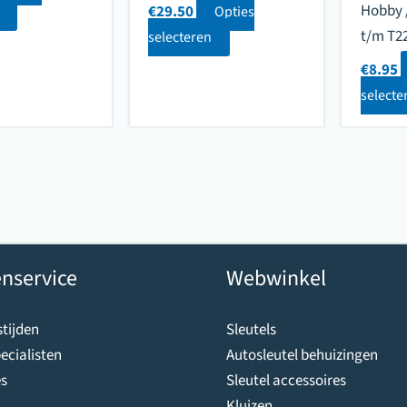
Hobby 
€
29.50
Opties
t/m T2
selecteren
€
8.95
selecte
nservice
Webwinkel
tijden
Sleutels
ecialisten
Autosleutel behuizingen
s
Sleutel accessoires
Kluizen