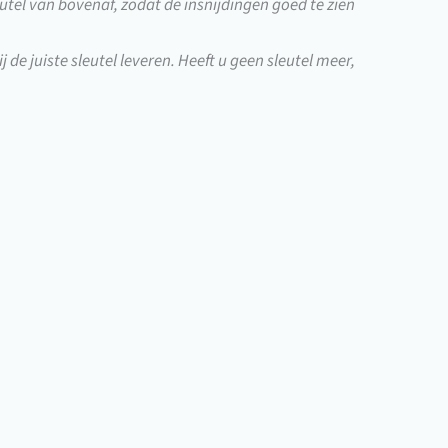
utel van bovenaf, zodat de insnijdingen goed te zien
j de juiste sleutel leveren. Heeft u geen sleutel meer,