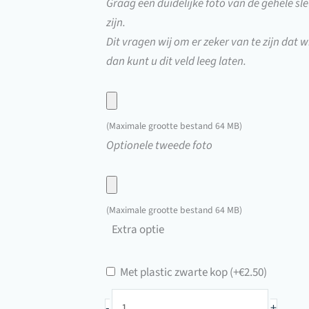
Graag een duidelijke foto van de gehele sle
zijn.
Dit vragen wij om er zeker van te zijn dat wi
dan kunt u dit veld leeg laten.
Upload
hier
(Maximale grootte bestand 64 MB)
een
Upload
Optionele tweede foto
foto
hier
van
een
uw
foto
(Maximale grootte bestand 64 MB)
sleutel
van
Extra optie
uw
sleutel
Met plastic zwarte kop
(+
€
2.50
)
Oldtimersleutel
-
+