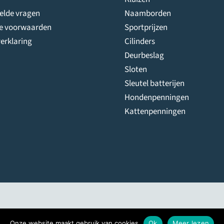
telde vragen
Naamborden
e voorwaarden
Sportprijzen
erklaring
Cilinders
Deurbeslag
Sloten
Sleutel batterijen
Hondenpenningen
Kattenpenningen
Onze website maakt gebruik van cookies
Ok
Meer lezen