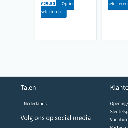
€
29.50
Opties
selecteren
selecteren
Talen
Klante
Openings
Nederlands
Sleutelsp
Volg ons op social media
Vacature
Partners