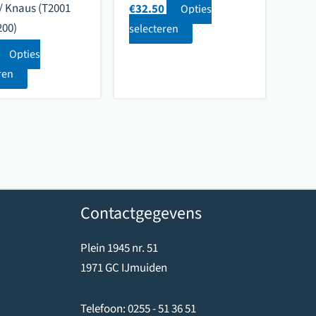
/ Knaus (T2001
€
32.50
Opties
200)
selecteren
Opties
ren
Contactgegevens
Plein 1945 nr. 51
1971 GC IJmuiden
Telefoon:
0255 - 51 36 51