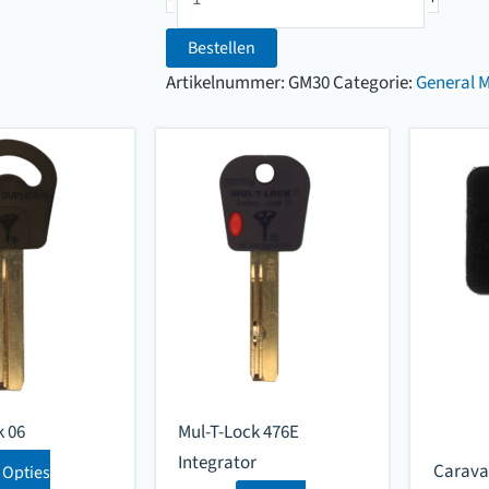
General
Motors
Bestellen
(0001
Artikelnummer:
GM30
Categorie:
General 
t/m
5000)
aantal
k 06
Mul-T-Lock 476E
Integrator
Carava
Opties