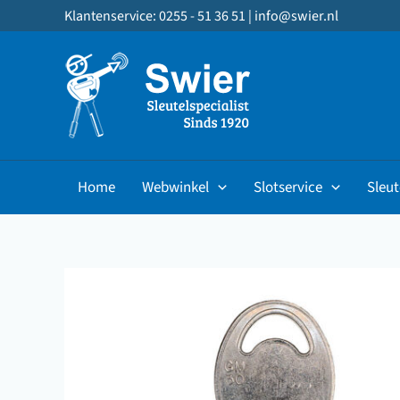
Ga
Klantenservice: 0255 - 51 36 51 |
info@swier.nl
naar
de
inhoud
Home
Webwinkel
Slotservice
Sleut