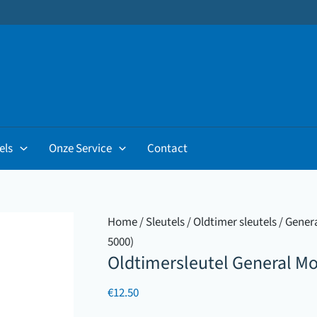
els
Onze Service
Contact
Home
/
Sleutels
/
Oldtimer sleutels
/
Gener
5000)
Oldtimersleutel General Mo
€
12.50