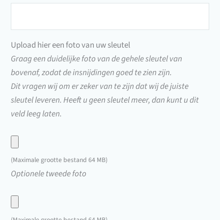
Sleutelnummer
(75000
t/m
Upload hier een foto van uw sleutel
77500)
Graag een duidelijke foto van de gehele sleutel van
bovenaf, zodat de insnijdingen goed te zien zijn.
Dit vragen wij om er zeker van te zijn dat wij de juiste
sleutel leveren. Heeft u geen sleutel meer, dan kunt u dit
veld leeg laten.
Upload
hier
(Maximale grootte bestand 64 MB)
een
Upload
Optionele tweede foto
foto
hier
van
een
uw
foto
(Maximale grootte bestand 64 MB)