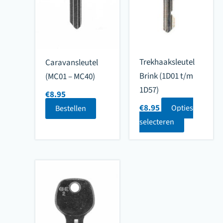
Trekhaaksleutel
Caravansleutel
Brink (1D01 t/m
(MC01 – MC40)
1D57)
€
8.95
€
8.95
Opties
Bestellen
selecteren