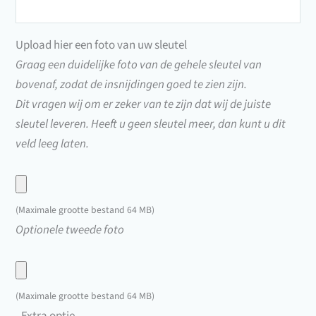
(701
t/m
Upload hier een foto van uw sleutel
790)
Graag een duidelijke foto van de gehele sleutel van
bovenaf, zodat de insnijdingen goed te zien zijn.
Dit vragen wij om er zeker van te zijn dat wij de juiste
sleutel leveren. Heeft u geen sleutel meer, dan kunt u dit
veld leeg laten.
Upload
hier
(Maximale grootte bestand 64 MB)
een
Upload
Optionele tweede foto
foto
hier
van
een
uw
foto
(Maximale grootte bestand 64 MB)
sleutel
van
Extra optie