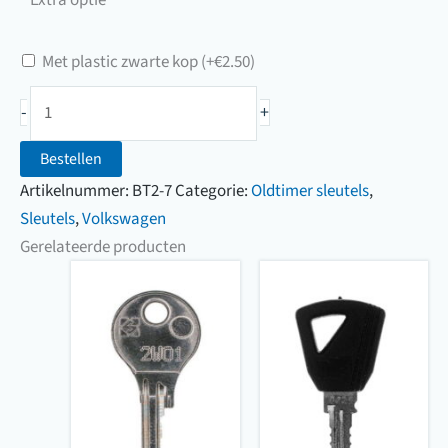
uw
sleutel
Met plastic zwarte kop
(+
€
2.50
)
Oldtimersleutel
-
+
Volkswagen
(701
Bestellen
t/m
Artikelnummer:
BT2-7
Categorie:
Oldtimer sleutels
,
790)
Sleutels
,
Volkswagen
aantal
Gerelateerde producten