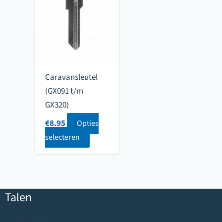
Caravansleutel
(GX091 t/m
GX320)
€
8.95
Opties
selecteren
Talen