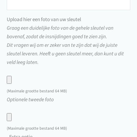
(VB0001
t/m
Upload hier een foto van uw sleutel
VB9282)
Graag een duidelijke foto van de gehele sleutel van
bovenaf, zodat de insnijdingen goed te zien zijn.
Dit vragen wij om er zeker van te zijn dat wij de juiste
sleutel leveren. Heeft u geen sleutel meer, dan kunt u dit
veld leeg laten.
Upload
hier
(Maximale grootte bestand 64 MB)
een
Upload
Optionele tweede foto
foto
hier
van
een
uw
foto
(Maximale grootte bestand 64 MB)
sleutel
van
Extra optie