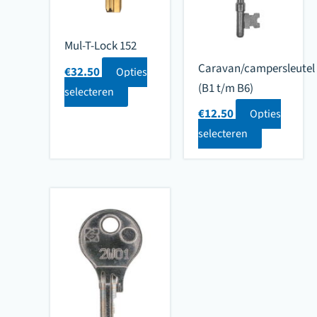
Mul-T-Lock 152
Caravan/campersleutel
€
32.50
Opties
(B1 t/m B6)
selecteren
€
12.50
Opties
selecteren