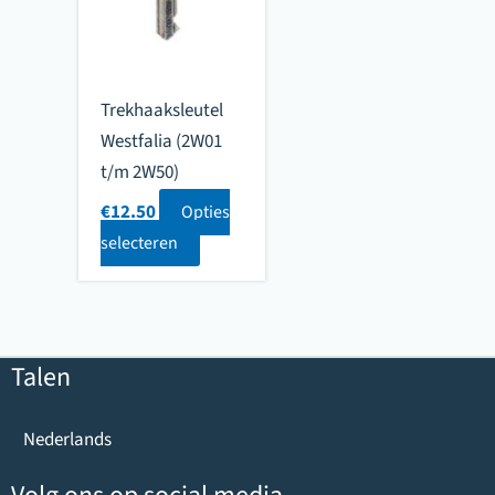
Trekhaaksleutel
Westfalia (2W01
t/m 2W50)
€
12.50
Opties
selecteren
Talen
Nederlands