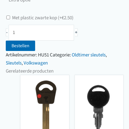
uw
sleutel
Met plastic zwarte kop
(+
€
2.50
)
Oldtimersleutel
-
+
Volkswagen
(VB0001
Bestellen
t/m
Artikelnummer:
HU51
Categorie:
Oldtimer sleutels
,
VB9282)
Sleutels
,
Volkswagen
aantal
Gerelateerde producten