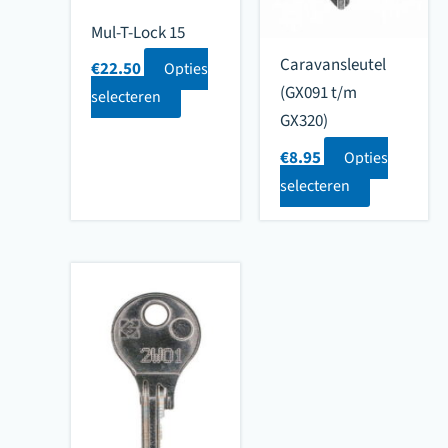
Mul-T-Lock 15
Caravansleutel
€
22.50
Opties
(GX091 t/m
selecteren
GX320)
€
8.95
Opties
selecteren