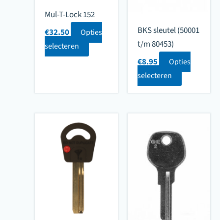
Mul-T-Lock 152
BKS sleutel (50001
€
32.50
Opties
t/m 80453)
selecteren
€
8.95
Opties
selecteren