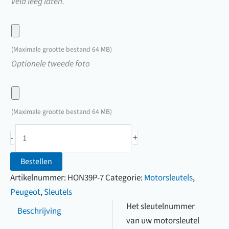
veld leeg laten.
Upload
hier
(Maximale grootte bestand 64 MB)
een
Upload
Optionele tweede foto
foto
hier
van
een
uw
foto
(Maximale grootte bestand 64 MB)
sleutel
van
Peugeot
uw
-
+
motorsleutel
sleutel
(A01
Bestellen
t/m
Artikelnummer:
HON39P-7
Categorie:
Motorsleutels
,
A99)
Peugeot
,
Sleutels
aantal
Het sleutelnummer
Beschrijving
van uw motorsleutel