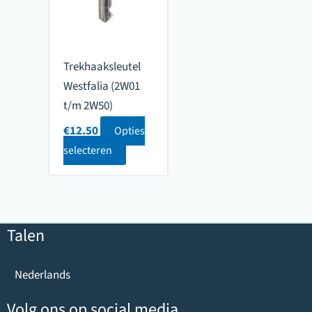
Trekhaaksleutel
Westfalia (2W01
t/m 2W50)
€
12.50
Opties
selecteren
Talen
Nederlands
Volg ons op social media