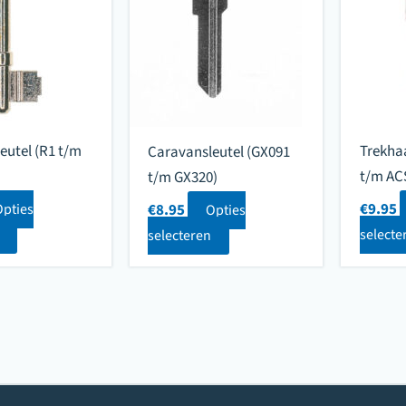
eutel (R1 t/m
Trekha
Caravansleutel (GX091
t/m AC
t/m GX320)
€
9.95
Opties
€
8.95
Opties
selecte
selecteren