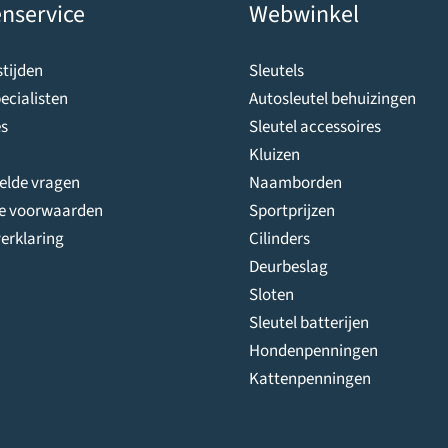
nservice
Webwinkel
tijden
Sleutels
ecialisten
Autosleutel behuizingen
s
Sleutel accessoires
Kluizen
telde vragen
Naamborden
e voorwaarden
Sportprijzen
erklaring
Cilinders
Deurbeslag
Sloten
Sleutel batterijen
Hondenpenningen
Kattenpenningen