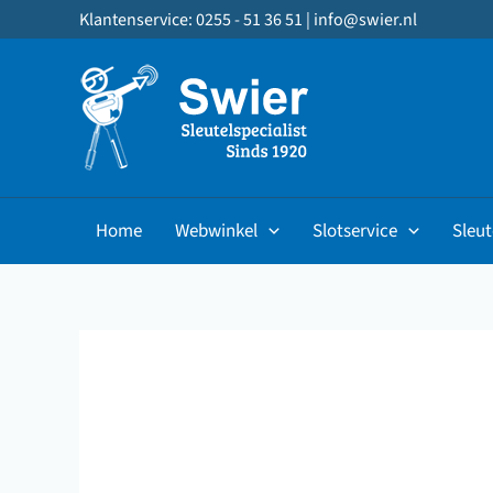
Ga
Klantenservice: 0255 - 51 36 51 |
info@swier.nl
naar
de
inhoud
Home
Webwinkel
Slotservice
Sleut