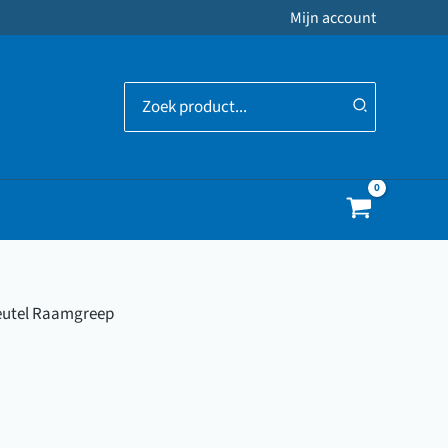
Mijn account
Zoeken
naar:
leutel Raamgreep