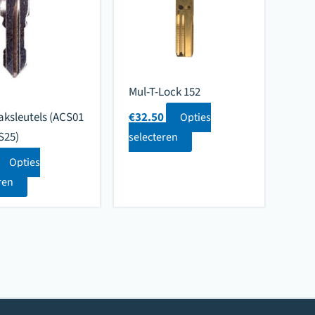
Mul-T-Lock 152
aksleutels (ACS01
€
32.50
Opties
S25)
selecteren
Opties
ren