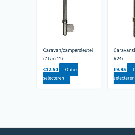
Caravan/campersleutel
Caravansl
(7 t/m 12)
R24)
€
12.50
€
9.95
Opties
selecteren
selecteren