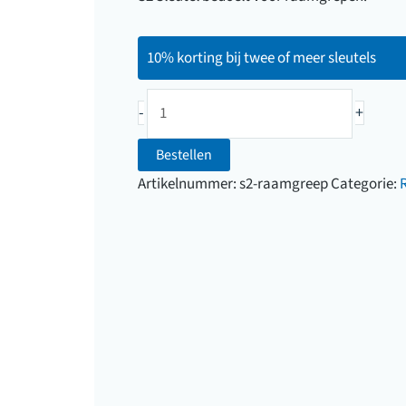
10% korting bij twee of meer sleutels
S2
-
+
Sleutel
Raamgreep
Bestellen
aantal
Artikelnummer:
s2-raamgreep
Categorie: