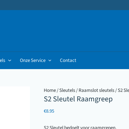
els
Onze Service
Contact
Home
/
Sleutels
/
Raamslot sleutels
/ S2 S
S2 Sleutel Raamgreep
€
8.95
S2 Sleutel bedoelt voor raamgrepen.