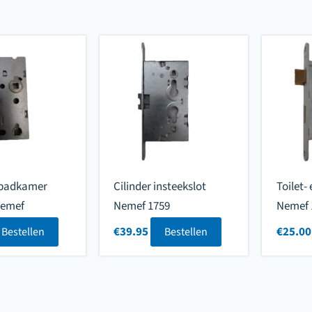
n badkamer
Cilinder insteekslot
Toilet-
Nemef
Nemef 1759
Nemef 
€
39.95
€
25.00
Bestellen
Bestellen