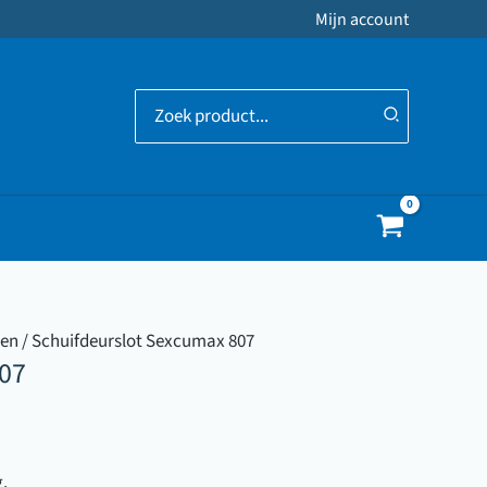
Mijn account
Zoeken
naar:
ten
/ Schuifdeurslot Sexcumax 807
807
g.