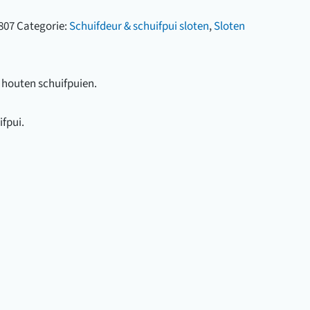
807
Categorie:
Schuifdeur & schuifpui sloten
,
Sloten
n houten schuifpuien.
fpui.