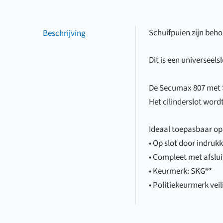
Beschrijving
Schuifpuien zijn beho
Dit is een universeel
De Secumax 807 met SK
Het cilinderslot word
Ideaal toepasbaar op 
• Op slot door indruk
• Compleet met afsluit
• Keurmerk: SKG®*
• Politiekeurmerk vei