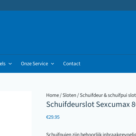
els
Onze Service
Contact
Home
/
Sloten
/
Schuifdeur & schuifpui slo
Schuifdeurslot Sexcumax 
€
29.95
Schuifpuien zijn behoorlijk inbraakgevoeli