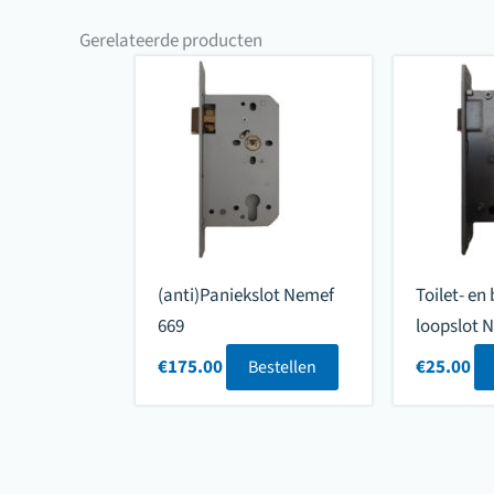
Gerelateerde producten
(anti)Paniekslot Nemef
Toilet- e
669
loopslot 
€
175.00
€
25.00
Bestellen