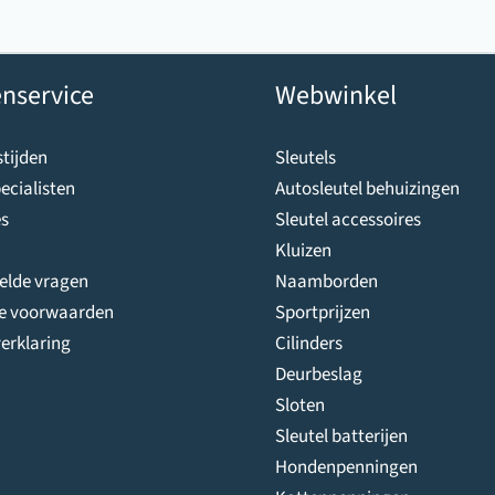
nservice
Webwinkel
tijden
Sleutels
ecialisten
Autosleutel behuizingen
s
Sleutel accessoires
Kluizen
telde vragen
Naamborden
e voorwaarden
Sportprijzen
erklaring
Cilinders
Deurbeslag
Sloten
Sleutel batterijen
Hondenpenningen