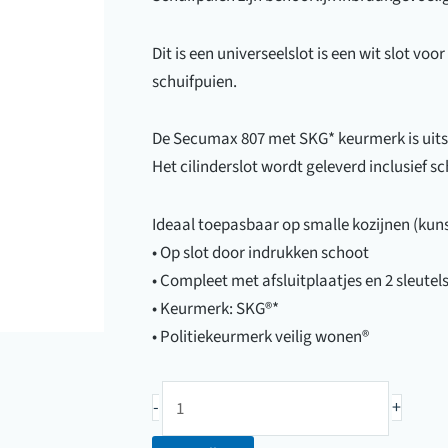
Dit is een universeelslot is een wit slot v
schuifpuien.
De Secumax 807 met SKG* keurmerk is uitst
Het cilinderslot wordt geleverd inclusief
Ideaal toepasbaar op smalle kozijnen (kuns
• Op slot door indrukken schoot
• Compleet met afsluitplaatjes en 2 sleutel
• Keurmerk: SKG®*
• Politiekeurmerk veilig wonen®
Schuifdeurslot
-
+
Sexcumax