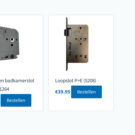
 en badkamerslot
Loopslot P+E (5208)
1264
€
39.95
Bestellen
Bestellen