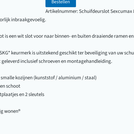
807
Bestellen
aantal
Artikelnummer:
Schuifdeurslot Sexcumax 
orlijk inbraakgevoelig.
slot is een wit slot voor naar binnen- en buiten draaiende ramen e
G* keurmerk is uitstekend geschikt ter beveiliging van uw schui
t geleverd inclusief schroeven en montagehandleiding.
smalle kozijnen (kunststof / aluminium / staal)
ken schoot
plaatjes en 2 sleutels
lig wonen®