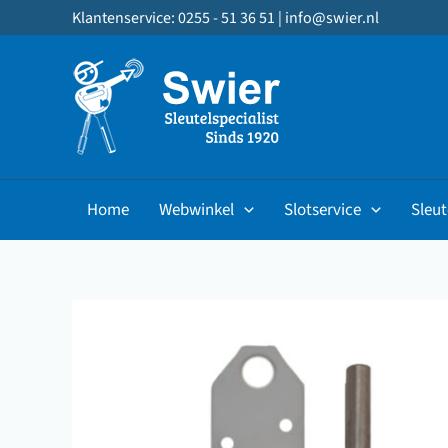
Ga
Klantenservice: 0255 - 51 36 51 |
info@swier.nl
naar
de
inhoud
Home
Webwinkel
Slotservice
Sleut