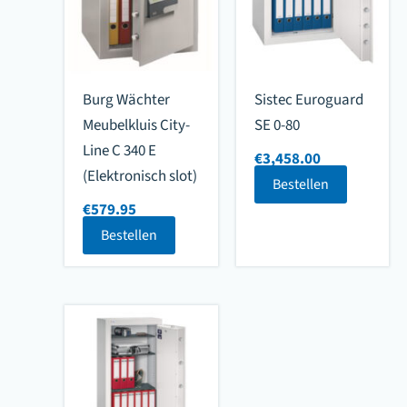
Burg Wächter
Sistec Euroguard
Meubelkluis City-
SE 0-80
Line C 340 E
€
3,458.00
(Elektronisch slot)
Bestellen
€
579.95
Bestellen