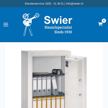
Ga
Klantenservice: 0255 - 51 36 51 |
info@swier.nl
naar
de
inhoud