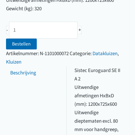
Uitwendige afmetingen HxBxD (mm): 1200x725x600
Gewicht (kg): 320
Sistec
-
+
Euroguard
SE
Bestellen
II
Artikelnummer:
N-1101000072
Categorie:
Datakluizen
,
A
Kluizen
2
Sistec Euroguard SE II
Beschrijving
aantal
A 2
Uitwendige
afmetingen HxBxD
(mm): 1200x725x600
Uitwendige
dieptematen excl. 80
mm voor handgreep,