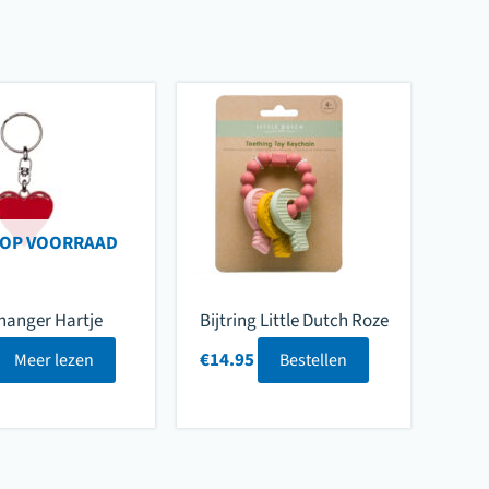
 OP VOORRAAD
hanger Hartje
Bijtring Little Dutch Roze
€
14.95
Meer lezen
Bestellen