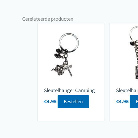
Gerelateerde producten
Sleutelhanger Camping
Sleutelha
€
4.95
€
4.95
Bestellen