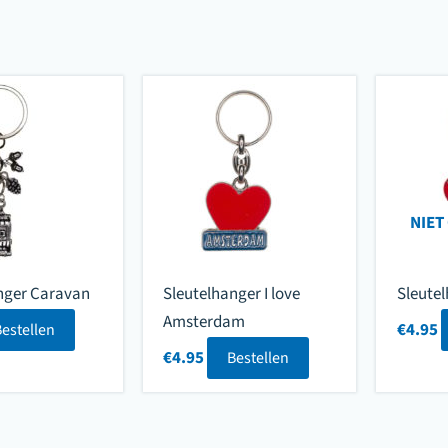
NIET
nger Caravan
Sleutelhanger I love
Sleutel
Amsterdam
€
4.95
Bestellen
€
4.95
Bestellen