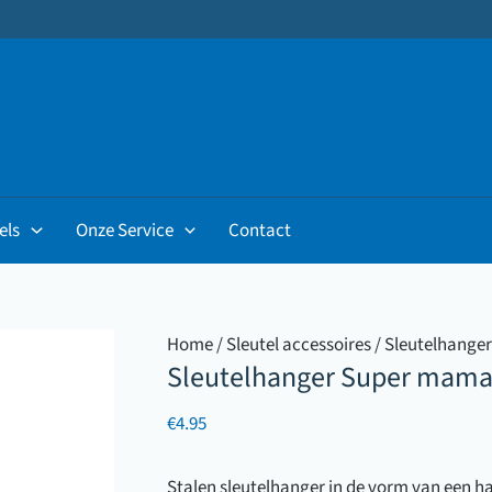
els
Onze Service
Contact
Home
/
Sleutel accessoires
/
Sleutelhanger
Sleutelhanger Super mam
€
4.95
Stalen sleutelhanger in de vorm van een h