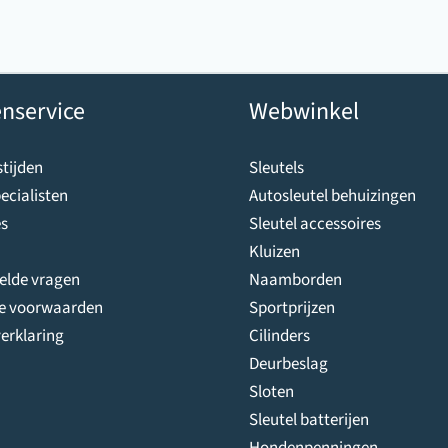
nservice
Webwinkel
tijden
Sleutels
ecialisten
Autosleutel behuizingen
s
Sleutel accessoires
Kluizen
telde vragen
Naamborden
e voorwaarden
Sportprijzen
erklaring
Cilinders
Deurbeslag
Sloten
Sleutel batterijen