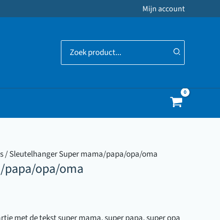
Mijn account
Zoeken
naar:
s
/ Sleutelhanger Super mama/papa/opa/oma
a/papa/opa/oma
artje met de tekst super mama, super papa, super opa