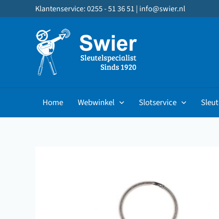
Ga
Klantenservice: 0255 - 51 36 51 |
info@swier.nl
naar
de
inhoud
Home
Webwinkel
Slotservice
Sleut