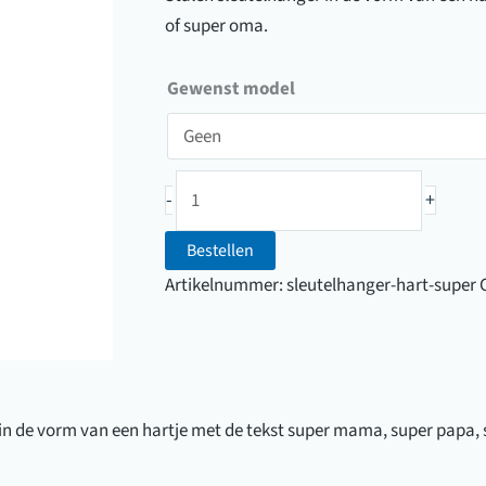
of super oma.
Gewenst model
Sleutelhanger
-
+
Super
mama/papa/opa/oma
Bestellen
aantal
Artikelnummer:
sleutelhanger-hart-super
in de vorm van een hartje met de tekst super mama, super papa, 