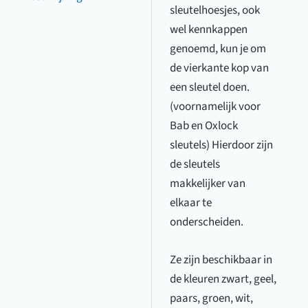
aantal
sleutelhoesjes, ook
wel kennkappen
genoemd, kun je om
de vierkante kop van
een sleutel doen.
(voornamelijk voor
Bab en Oxlock
sleutels) Hierdoor zijn
de sleutels
makkelijker van
elkaar te
onderscheiden.
Ze zijn beschikbaar in
de kleuren zwart, geel,
paars, groen, wit,