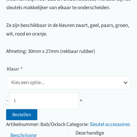
sleutels makkelijker van elkaar te onderscheiden.
Ze zijn beschikbaar in de kleuren zwart, geel, paars, groen,
wit, rood en oranje.
Afmeting: 30mm x 27mm (rekbaar rubber)
Kleur
*
Sleutelkapjes
-
+
/
kennkappen
Bestellen
(vierkante
Artikelnummer:
Bab/Oxlock
Categorie:
Sleutel accessoires
sleutelkop)
Deze handige
Beschrijving