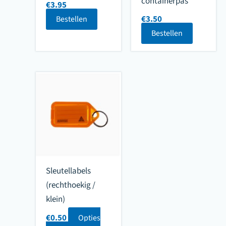
containerpas
de
€
3.95
productpa
€
3.50
Bestellen
Bestellen
Sleutellabels
(rechthoekig /
klein)
€
0.50
Opties