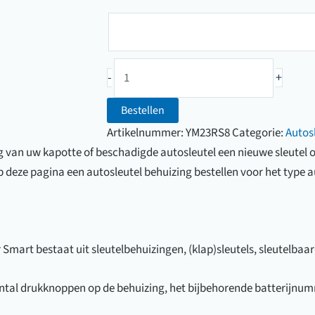
sleutel
Sleutelnummer
Smart
-
+
sleutelbehuizing
3-
Bestellen
knops
Artikelnummer:
YM23RS8
Categorie:
Autos
aantal
g van uw kapotte of beschadigde autosleutel een nieuwe sleutel 
p deze pagina een autosleutel behuizing bestellen voor het type au
Smart bestaat uit sleutelbehuizingen, (klap)sleutels, sleutelbaar
antal drukknoppen op de behuizing, het bijbehorende batterijnum