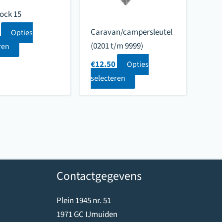
ock 15
Caravan/campersleutel
Opties
(0201 t/m 9999)
ren
€
12.50
Opties
selecteren
Contactgegevens
Plein 1945 nr. 51
1971 GC IJmuiden