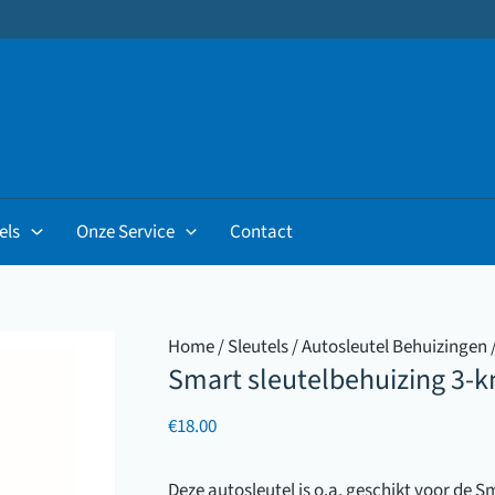
els
Onze Service
Contact
Home
/
Sleutels
/
Autosleutel Behuizingen
Smart sleutelbehuizing 3-
€
18.00
Deze autosleutel is o.a. geschikt voor de 