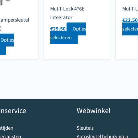
Mul-T-Lock 476E
Mul-T-L
Integrator
ampersleutel
€
22.50
)
€
29.50
Opties
selecte
selecteren
Opties
nservice
Webwinkel
tijden
Sleutels
ecialisten
Autosleutel behuizingen