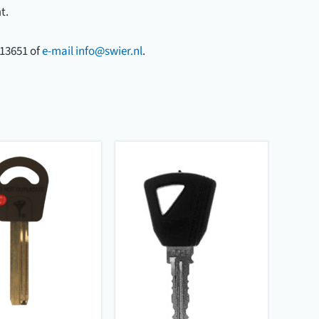
t.
513651 of
e-mail
info@swier.nl
.