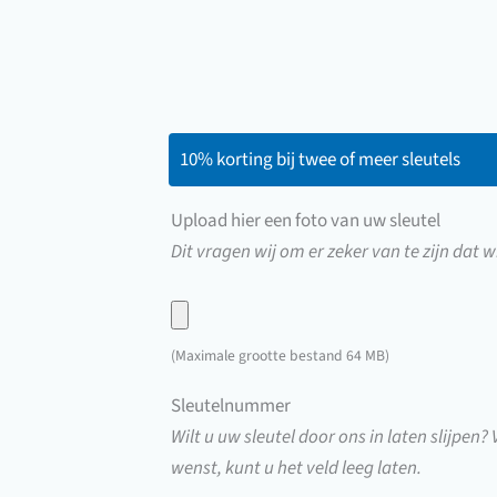
10% korting bij twee of meer sleutels
Upload hier een foto van uw sleutel
Dit vragen wij om er zeker van te zijn dat wi
Upload
hier
(Maximale grootte bestand 64 MB)
een
Sleutelnummer
foto
Wilt u uw sleutel door ons in laten slijpen?
van
wenst, kunt u het veld leeg laten.
uw