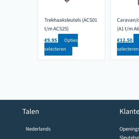
Trekhaaksleutels (ACS01
Caravan/c
t/m ACS25)
(A1 t/m A6
€
9.95
€
12.50
Opties
selecteren
selecteren
Talen
Klante
Openings
Nederlands
Sleutelsp