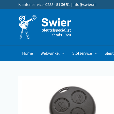
Ga
Klantenservice: 0255 - 51 36 51 |
info@swier.nl
naar
de
inhoud
Home
Webwinkel
Slotservice
Sleut