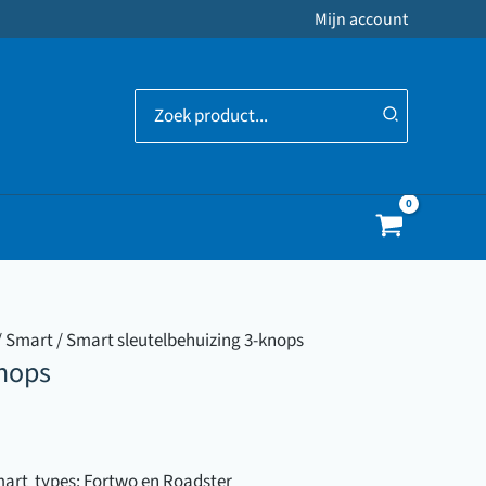
Mijn account
Zoeken
naar:
/
Smart
/ Smart sleutelbehuizing 3-knops
knops
Smart types: Fortwo en Roadster