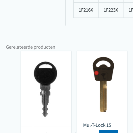
1F216X
1F223X
1
Gerelateerde producten
Mul-T-Lock 15