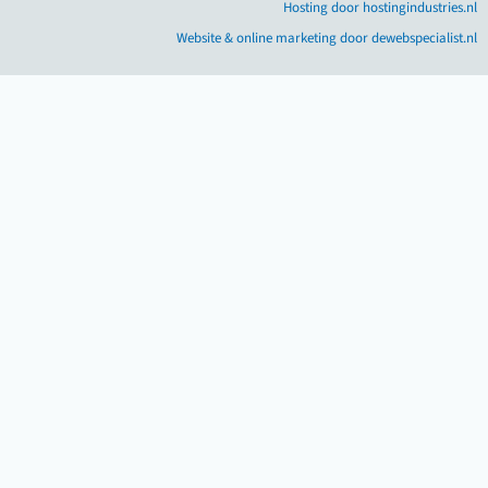
Hosting door hostingindustries.nl
Website & online marketing door dewebspecialist.nl