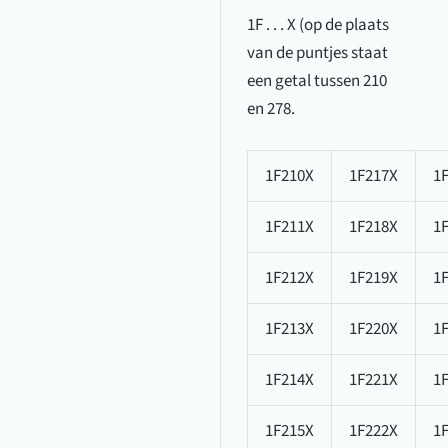
1F . . . X (op de plaats
van de puntjes staat
een getal tussen 210
en 278.
1F210X
1F217X
1
1F211X
1F218X
1
1F212X
1F219X
1
1F213X
1F220X
1
1F214X
1F221X
1
1F215X
1F222X
1