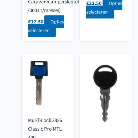
Caravan/campersleutel
€
22.50
Opties
(0001 t/m 9999)
selecteren
€
12.50
Opties
selecteren
Mul-T-Lock 2826
Classic Pro MTL
400