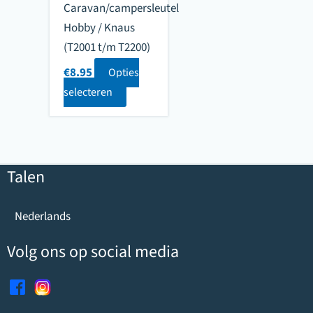
Caravan/campersleutel
Hobby / Knaus
(T2001 t/m T2200)
€
8.95
Opties
selecteren
Talen
Nederlands
Volg ons op social media