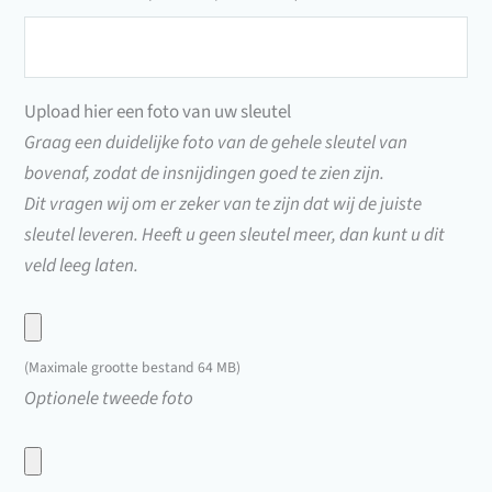
Sleutelnummer
(1F210X
t/m
Upload hier een foto van uw sleutel
1F278X)
Graag een duidelijke foto van de gehele sleutel van
bovenaf, zodat de insnijdingen goed te zien zijn.
Dit vragen wij om er zeker van te zijn dat wij de juiste
sleutel leveren. Heeft u geen sleutel meer, dan kunt u dit
veld leeg laten.
Upload
hier
(Maximale grootte bestand 64 MB)
een
Upload
Optionele tweede foto
foto
hier
van
een
uw
foto