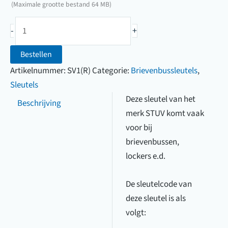
(Maximale grootte bestand 64 MB)
sleutel
van
STUV
uw
-
+
brievenbussleutel
sleutel
(1F210X
Bestellen
t/m
Artikelnummer:
SV1(R)
Categorie:
Brievenbussleutels
,
1F278X)
Sleutels
aantal
Deze sleutel van het
Beschrijving
merk STUV komt vaak
voor bij
brievenbussen,
lockers e.d.
De sleutelcode van
deze sleutel is als
volgt: