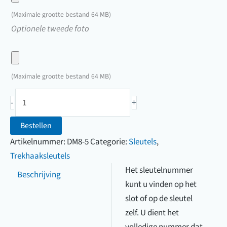
hier
(Maximale grootte bestand 64 MB)
een
Upload
Optionele tweede foto
foto
hier
van
een
uw
foto
(Maximale grootte bestand 64 MB)
sleutel
van
Trekhaaksleutel
uw
-
+
Westfalia
sleutel
(2W01
Bestellen
t/m
Artikelnummer:
DM8-5
Categorie:
Sleutels
,
2W50)
Trekhaaksleutels
aantal
Het sleutelnummer
Beschrijving
kunt u vinden op het
slot of op de sleutel
zelf. U dient het