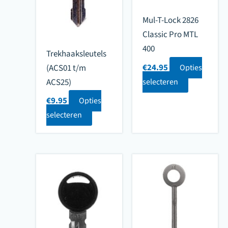
Mul-T-Lock 2826
Classic Pro MTL
400
Trekhaaksleutels
€
24.95
Opties
(ACS01 t/m
selecteren
ACS25)
€
9.95
Opties
selecteren