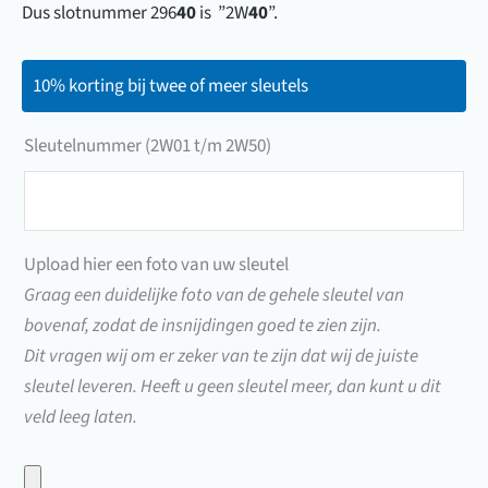
Dus slotnummer 296
40
is ”2W
40
”.
10% korting bij twee of meer sleutels
Sleutelnummer (2W01 t/m 2W50)
Sleutelnummer
(2W01
t/m
Upload hier een foto van uw sleutel
2W50)
Graag een duidelijke foto van de gehele sleutel van
bovenaf, zodat de insnijdingen goed te zien zijn.
Dit vragen wij om er zeker van te zijn dat wij de juiste
sleutel leveren. Heeft u geen sleutel meer, dan kunt u dit
veld leeg laten.
Upload