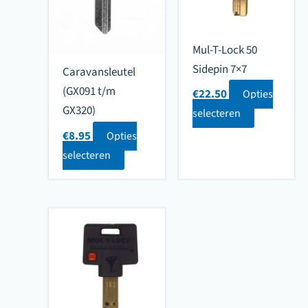
Mul-T-Lock 50
Sidepin 7×7
Caravansleutel
(GX091 t/m
€
22.50
Opties
GX320)
selecteren
€
8.95
Opties
selecteren