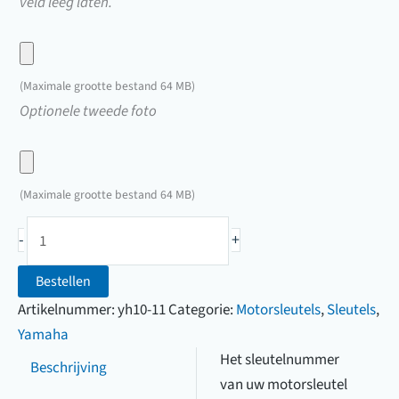
veld leeg laten.
Upload
hier
(Maximale grootte bestand 64 MB)
een
Upload
Optionele tweede foto
foto
hier
van
een
uw
foto
(Maximale grootte bestand 64 MB)
sleutel
van
Yamaha
uw
-
+
motorsleutel
sleutel
(2109
Bestellen
t/m
Artikelnummer:
yh10-11
Categorie:
Motorsleutels
,
Sleutels
,
2115)
Yamaha
aantal
Het sleutelnummer
Beschrijving
van uw motorsleutel