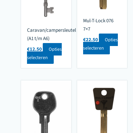
Mul-T-Lock 076
7×7
Caravan/campersleutel
(A1 t/m A6)
€
22.50
Opties
selecteren
€
12.50
Opties
selecteren