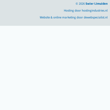
© 2026
Swier IJmuiden
Hosting door hostingindustries.nl
Website & online marketing door dewebspecialist.nl