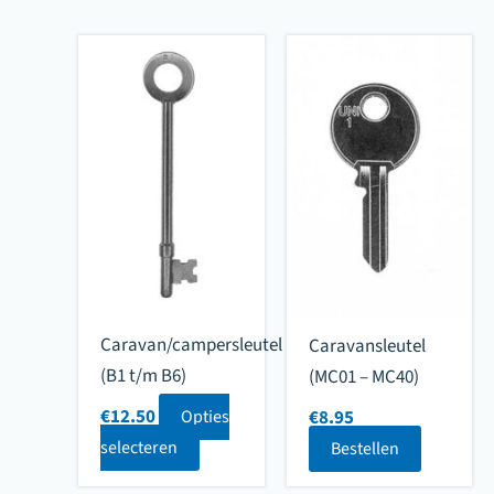
Caravan/campersleutel
Caravansleutel
(B1 t/m B6)
(MC01 – MC40)
€
12.50
€
8.95
Opties
selecteren
Bestellen