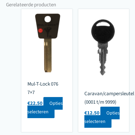
Gerelateerde producten
Mul-T-Lock 076
7×7
Caravan/campersleutel
(0001 t/m 9999)
€
22.50
Opties
selecteren
€
12.50
Opties
selecteren