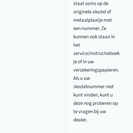
staat soms op de
originele sleutel of
metaalplaatje met
een nummer. Ze
kunnen ook staan in
het
service/instructieboek
je of in uw
verzekeringspapieren.
Als u uw
sleutelnummer niet
kunt vinden, kunt u
deze nog proberen op
te vragen bij uw
dealer.