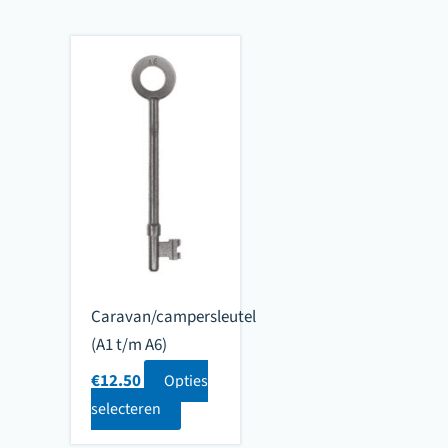
Caravan/campersleutel
(A1 t/m A6)
€
12.50
Opties
selecteren