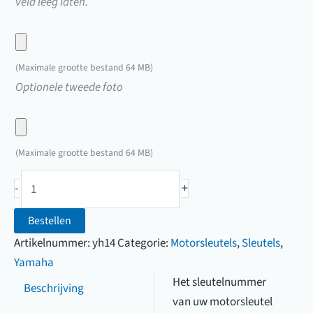
veld leeg laten.
Upload
hier
(Maximale grootte bestand 64 MB)
een
Upload
Optionele tweede foto
foto
hier
van
een
uw
foto
(Maximale grootte bestand 64 MB)
sleutel
van
Yamaha
uw
-
+
motorsleutel
sleutel
(3801
Bestellen
t/m
Artikelnummer:
yh14
Categorie:
Motorsleutels
,
Sleutels
,
3850)
Yamaha
aantal
Het sleutelnummer
Beschrijving
van uw motorsleutel