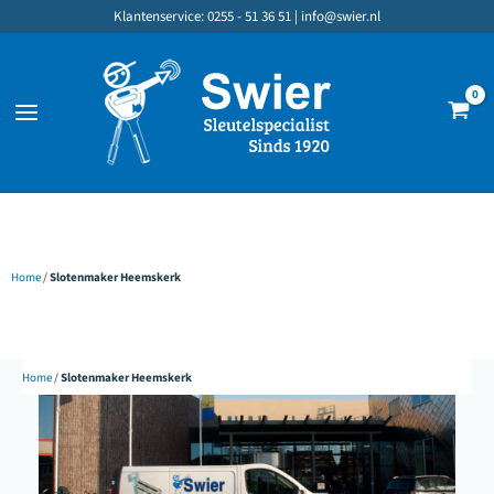
Ga
Klantenservice: 0255 - 51 36 51 |
info@swier.nl
naar
de
inhoud
Home
/
Slotenmaker Heemskerk
Home
/
Slotenmaker Heemskerk