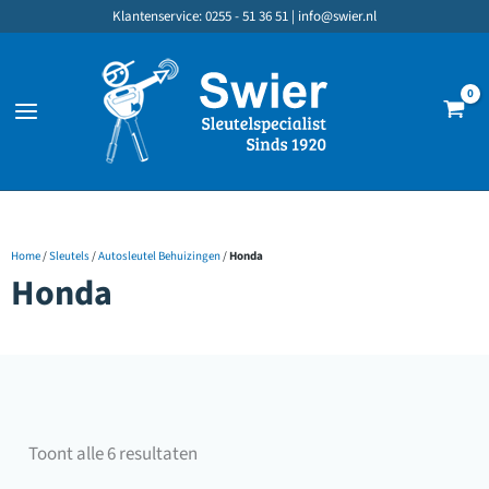
Ga
Klantenservice: 0255 - 51 36 51 |
info@swier.nl
naar
de
inhoud
Home
/
Sleutels
/
Autosleutel Behuizingen
/
Honda
Honda
Gesorteerd
Toont alle 6 resultaten
op