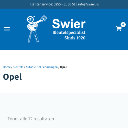
Ga
Klantenservice: 0255 - 51 36 51 |
info@swier.nl
naar
de
inhoud
Home
/
Sleutels
/
Autosleutel Behuizingen
/
Opel
Opel
Gesorteerd
Toont alle 12 resultaten
op