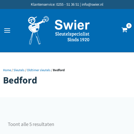
Ga
Klantenservice: 0255 - 51 36 51 |
info@swier.nl
naar
de
inhoud
Home
/
Sleutels
/
Oldtimer sleutels
/
Bedford
Bedford
Gesorteerd
Toont alle 5 resultaten
op