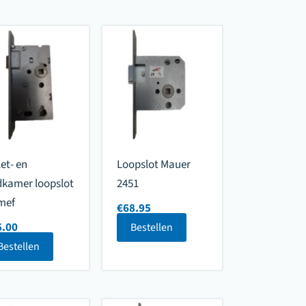
let- en
Loopslot Mauer
kamer loopslot
2451
mef
€
68.95
5.00
Bestellen
Bestellen