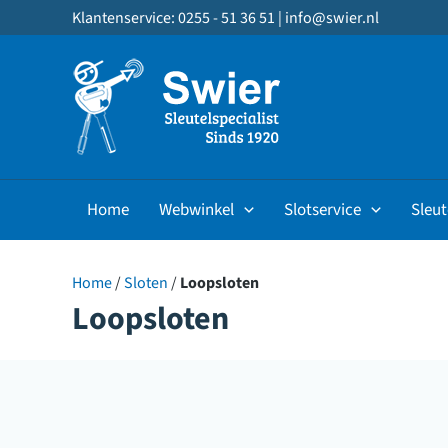
Ga
Klantenservice: 0255 - 51 36 51 |
info@swier.nl
naar
de
inhoud
Home
Webwinkel
Slotservice
Sleut
Home
/
Sloten
/
Loopsloten
Loopsloten