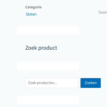
Categorie
Toont
Sloten
Zoek product
Z
Zoeken
o
e
k