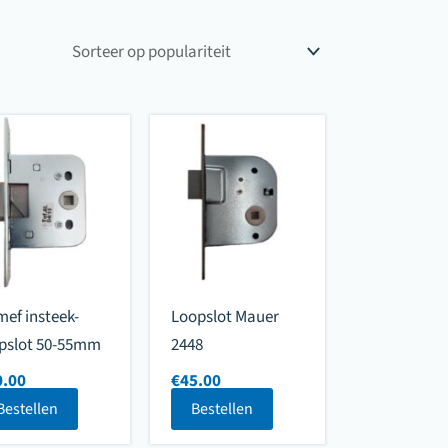
ef insteek-
Loopslot Mauer
pslot 50-55mm
2448
0.00
€
45.00
Bestellen
Bestellen