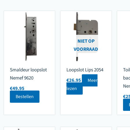
NIET OP
VOORRAAD
Smaldeur loopslot
Loopslot Lips 2054
Toi
Nemef 9620
bad
€
26.95
Meer
Ne
€
49.95
lezen
€
2
Bestellen