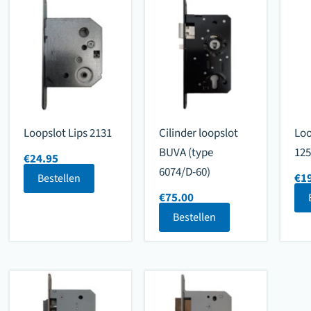
Loopslot Lips 2131
Cilinder loopslot
Loo
BUVA (type
125
€
24.95
6074/D-60)
€
1
Bestellen
€
75.00
Bestellen