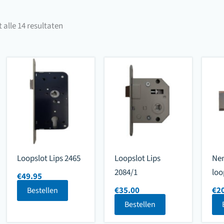
Gesorteerd
 alle 14 resultaten
op
populariteit
Loopslot Lips 2465
Loopslot Lips
Nem
2084/1
loo
€
49.95
€
35.00
€
2
Bestellen
Bestellen