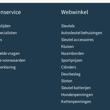
nservice
Webwinkel
tijden
Sleutels
ecialisten
Autosleutel behuizingen
s
Sleutel accessoires
Kluizen
telde vragen
Naamborden
e voorwaarden
Sportprijzen
erklaring
Cilinders
Deurbeslag
Sloten
Sleutel batterijen
Hondenpenningen
Kattenpenningen