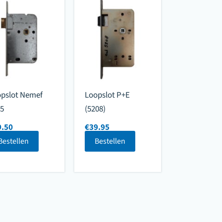
pslot Nemef
Loopslot P+E
5
(5208)
9.50
€
39.95
Bestellen
Bestellen