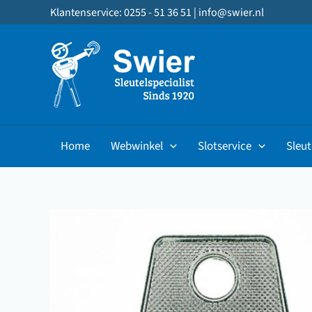
Ga
Klantenservice: 0255 - 51 36 51 |
info@swier.nl
naar
de
inhoud
Home
Webwinkel
Slotservice
Sleut