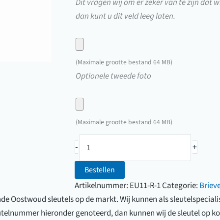
Dit vragen wij om er zeker van te zijn dat wi
dan kunt u dit veld leeg laten.
Upload
hier
(Maximale grootte bestand 64 MB)
een
Upload
Optionele tweede foto
foto
hier
van
een
uw
foto
(Maximale grootte bestand 64 MB)
sleutel
van
Brievenbussleutel
uw
-
+
Eurolocks/FV
sleutel
sleutel
Bestellen
(0001F
Artikelnummer:
EU11-R-1
Categorie:
Briev
t/m
lende Oostwoud sleutels op de markt. Wij kunnen als sleutelspecia
5000F)
utelnummer hieronder genoteerd, dan kunnen wij de sleutel op ko