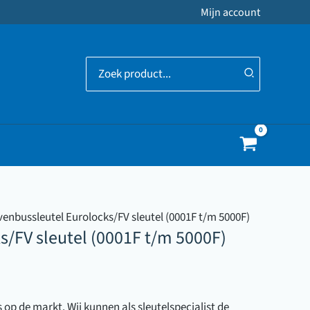
Mijn account
Zoeken
naar:
venbussleutel Eurolocks/FV sleutel (0001F t/m 5000F)
s/FV sleutel (0001F t/m 5000F)
s op de markt. Wij kunnen als sleutelspecialist de