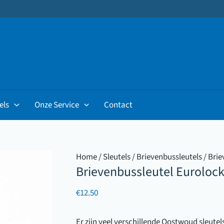
els
Onze Service
Contact
Home
/
Sleutels
/
Brievenbussleutels
/ Brie
Brievenbussleutel Eurolock
€
12.50
Er zijn veel verschillende Oostwoud sleutel