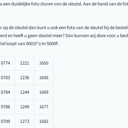
aantal
u een duidelijke foto sturen van de sleutel. Aan de hand van de fo
op de sleutel dan kunt u ook een foto van de sleutel bij de best
rd en heeft u geen sleutel meer? Dan kunnen wij deze voor u bestel
el loopt van 0001F t/m 5000F.
0774
1221
1650
0783
1236
1656
0784
1244
1669
0788
1249
1677
0789
1273
1682