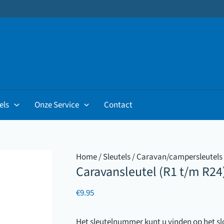
els
Onze Service
Contact
Home
/
Sleutels
/
Caravan/campersleutels
Caravansleutel (R1 t/m R24
€
9.95
Het sleutelnummer kunt u vinden op het slot