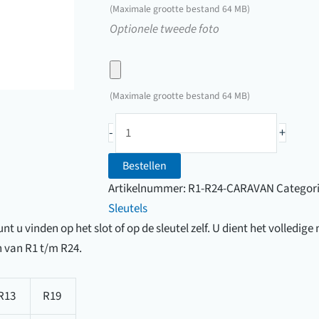
hier
(Maximale grootte bestand 64 MB)
een
Upload
Optionele tweede foto
foto
hier
van
een
uw
foto
(Maximale grootte bestand 64 MB)
sleutel
van
Caravansleutel
uw
-
+
(R1
sleutel
t/m
Bestellen
R24)
Artikelnummer:
R1-R24-CARAVAN
Categor
aantal
Sleutels
t u vinden op het slot of op de sleutel zelf. U dient het volledig
 van R1 t/m R24.
R13
R19