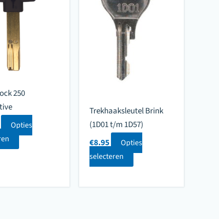
ock 250
tive
Trekhaaksleutel Brink
(1D01 t/m 1D57)
Opties
ren
€
8.95
Opties
selecteren