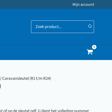
Mijn account
Zoeken
naar:
/ Caravansleutel (R1 t/m R24)
)
 of op de sleutel zelf. U dient het volledige nummer