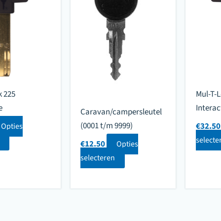
k 225
Mul-T-L
e
Interac
Caravan/campersleutel
(0001 t/m 9999)
€
32.50
Opties
selecte
€
12.50
Opties
selecteren