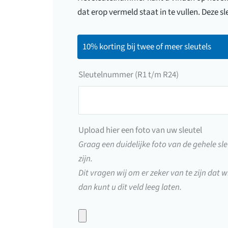
dat erop vermeld staat in te vullen. Deze
10% korting bij twee of meer sleutels
Sleutelnummer (R1 t/m R24)
Sleutelnummer
(R1
t/m
Upload hier een foto van uw sleutel
R24)
Graag een duidelijke foto van de gehele sle
zijn.
Dit vragen wij om er zeker van te zijn dat wi
dan kunt u dit veld leeg laten.
Upload