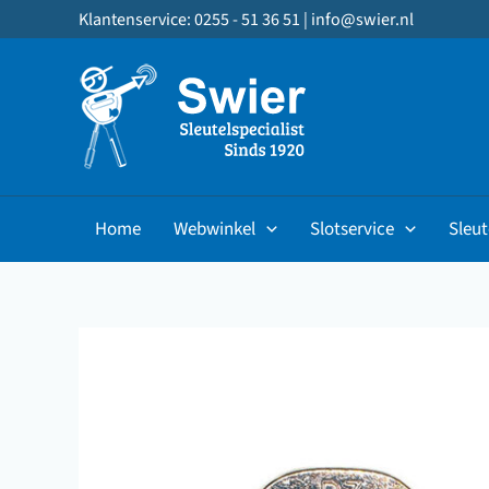
Ga
Klantenservice: 0255 - 51 36 51 |
info@swier.nl
naar
de
inhoud
Home
Webwinkel
Slotservice
Sleut