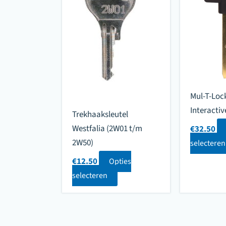
Mul-T-Loc
Interactiv
Trekhaaksleutel
Westfalia (2W01 t/m
€
32.50
2W50)
selecteren
€
12.50
Opties
selecteren