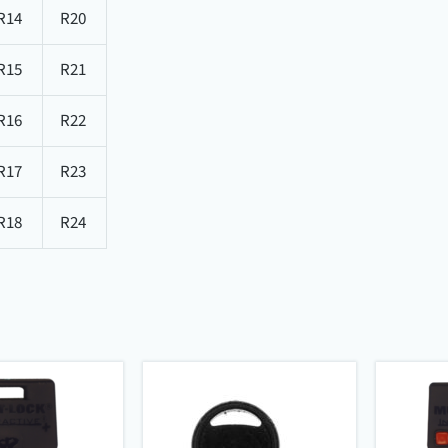
R14
R20
R15
R21
R16
R22
R17
R23
R18
R24