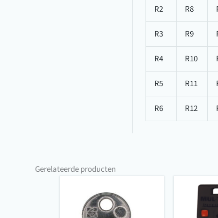
R2
R8
R3
R9
R4
R10
R5
R11
R6
R12
Gerelateerde producten