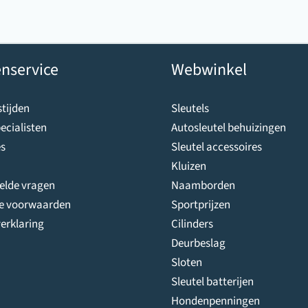
nservice
Webwinkel
tijden
Sleutels
ecialisten
Autosleutel behuizingen
s
Sleutel accessoires
Kluizen
telde vragen
Naamborden
e voorwaarden
Sportprijzen
erklaring
Cilinders
Deurbeslag
Sloten
Sleutel batterijen
Hondenpenningen