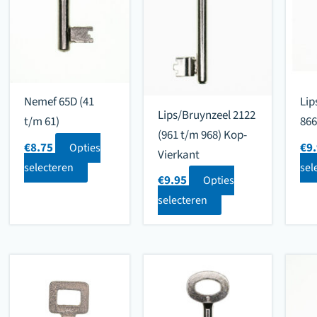
Nemef 65D (41
Lip
Lips/Bruynzeel 2122
t/m 61)
866
(961 t/m 968) Kop-
€
8.75
€
9
Opties
Vierkant
selecteren
sel
€
9.95
Opties
selecteren