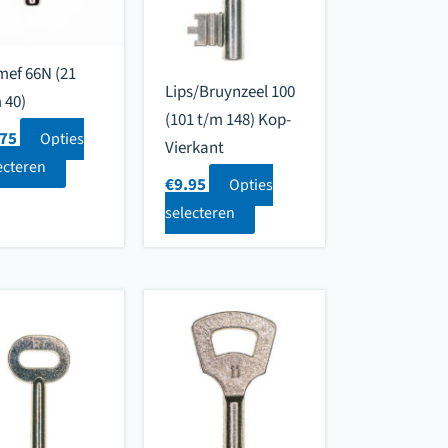
ef 66N (21
Lips/Bruynzeel 100
 40)
(101 t/m 148) Kop-
.75
Opties
Vierkant
ecteren
€
9.95
Opties
selecteren