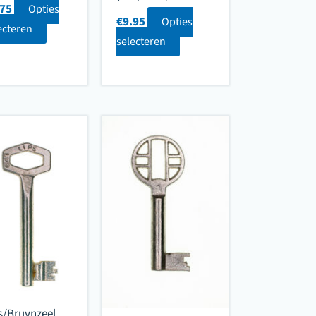
.75
Opties
€
9.95
Opties
ecteren
selecteren
s/Bruynzeel