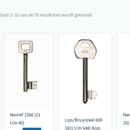
Gesorteerd
taat 1–32 van de 70 resultaten wordt getoond
op
populariteit
Nemef 1366 (21
Nem
Lips/Bruynzeel 600
t/m 40)
20)
(601 t/m 648) Kop-