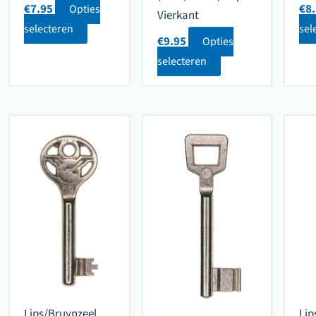
€
7.95
€
8
Opties
Vierkant
selecteren
sel
€
9.95
Opties
selecteren
Lips/Bruynzeel
Lip