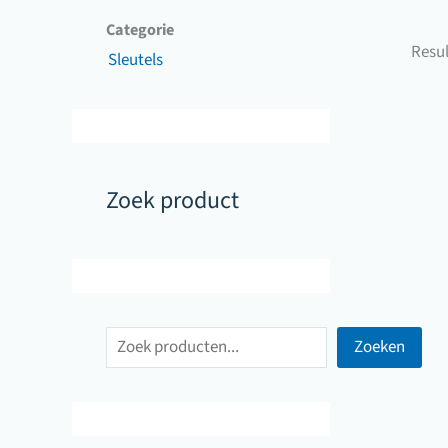
Categorie
Resul
Sleutels
Zoek product
Z
Zoeken
o
e
k