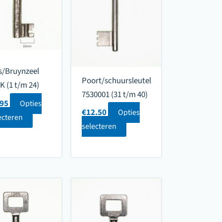
s/Bruynzeel
Poort/schuursleutel
K (1 t/m 24)
7530001 (31 t/m 40)
.95
Opties
€
12.50
Opties
ecteren
selecteren