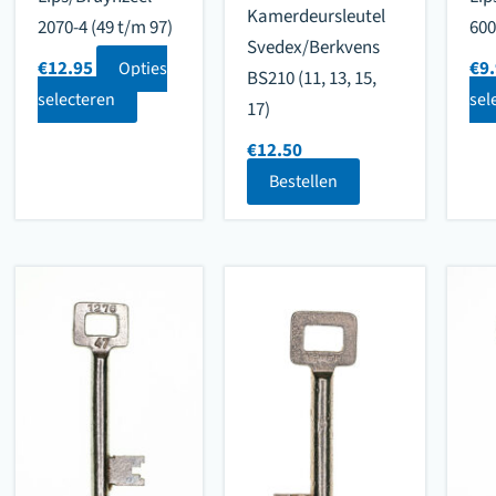
Kamerdeursleutel
2070-4 (49 t/m 97)
600
Svedex/Berkvens
€
12.95
€
9
Opties
BS210 (11, 13, 15,
selecteren
sel
17)
€
12.50
Bestellen