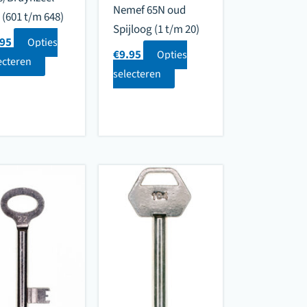
Nemef 65N oud
 (601 t/m 648)
Spijloog (1 t/m 20)
.95
Opties
€
9.95
Opties
ecteren
selecteren