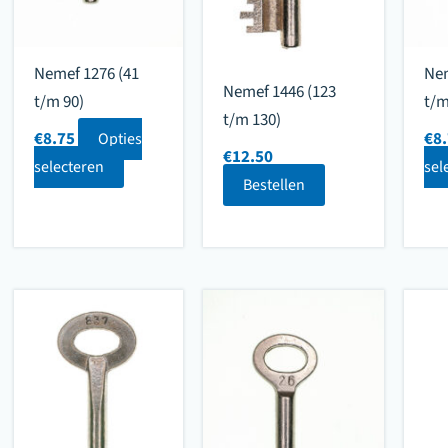
Nemef 1276 (41
Nem
Nemef 1446 (123
t/m 90)
t/m
t/m 130)
€
8.75
€
8
Opties
€
12.50
selecteren
sel
Bestellen