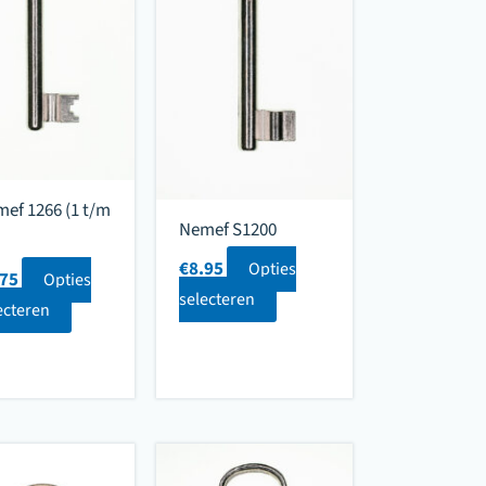
ef 1266 (1 t/m
Nemef S1200
€
8.95
Opties
.75
Opties
selecteren
ecteren