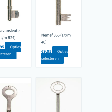
avansleutel
Nemef 366 (1 t/m
 t/m R24)
40)
.95
Opties
€
9.95
Opties
ecteren
selecteren