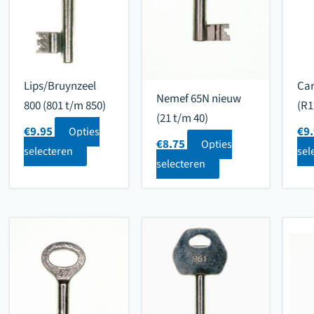
Lips/Bruynzeel
Car
Nemef 65N nieuw
800 (801 t/m 850)
(R1
(21 t/m 40)
€
9.95
€
9
Opties
€
8.75
Opties
selecteren
sel
selecteren