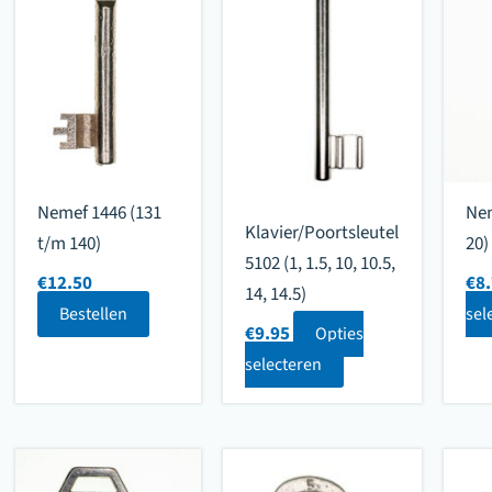
Nemef 1446 (131
Nem
Klavier/Poortsleutel
t/m 140)
20)
5102 (1, 1.5, 10, 10.5,
€
12.50
€
8
14, 14.5)
Bestellen
sel
€
9.95
Opties
selecteren