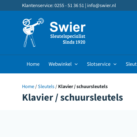
Ga
Klantenservice: 0255 - 51 36 51 |
info@swier.nl
naar
de
inhoud
Home
Webwinkel
Slotservice
Sleut
Home
/
Sleutels
/
Klavier / schuursleutels
Klavier / schuursleutels