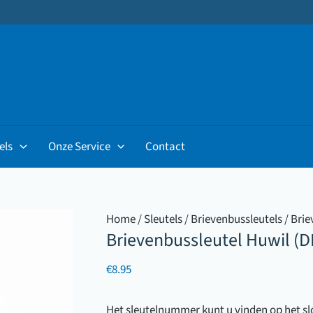
els
Onze Service
Contact
Home
/
Sleutels
/
Brievenbussleutels
/ Brie
Brievenbussleutel Huwil (
€
8.95
Het sleutelnummer kunt u vinden op het slot