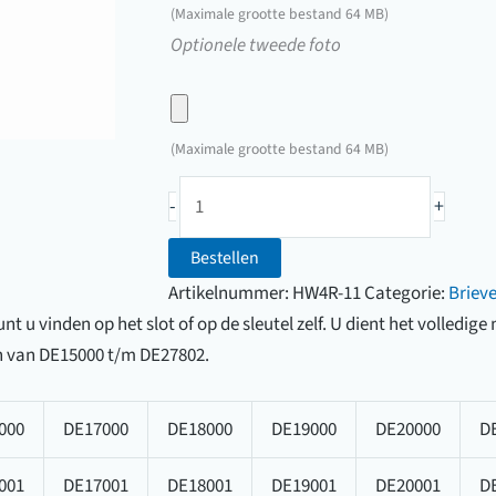
hier
(Maximale grootte bestand 64 MB)
een
Upload
Optionele tweede foto
foto
hier
van
een
uw
foto
(Maximale grootte bestand 64 MB)
sleutel
van
Brievenbussleutel
uw
-
+
Huwil
sleutel
(DE15000
Bestellen
t/m
Artikelnummer:
HW4R-11
Categorie:
Briev
DE27802)
t u vinden op het slot of op de sleutel zelf. U dient het volledig
aantal
 van DE15000 t/m DE27802.
000
DE17000
DE18000
DE19000
DE20000
D
001
DE17001
DE18001
DE19001
DE20001
D