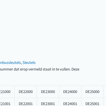
enbussleutels
,
Sleutels
e nummer dat erop vermeld staat in te vullen. Deze
E21000
DE22000
DE23000
DE24000
DE25000
E21001
DE22001
DE23001
DE24001
DE25001