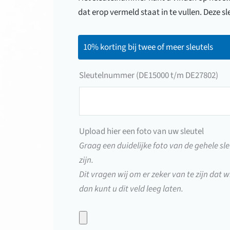
dat erop vermeld staat in te vullen. Deze
10% korting bij twee of meer sleutels
Sleutelnummer (DE15000 t/m DE27802)
Sleutelnummer
(DE15000
t/m
Upload hier een foto van uw sleutel
DE27802)
Graag een duidelijke foto van de gehele sle
zijn.
Dit vragen wij om er zeker van te zijn dat wi
dan kunt u dit veld leeg laten.
Upload