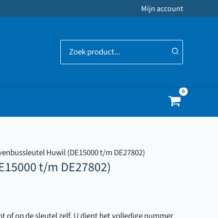
Mijn account
Zoeken
naar:
venbussleutel Huwil (DE15000 t/m DE27802)
DE15000 t/m DE27802)
 of op de sleutel zelf. U dient het volledige nummer