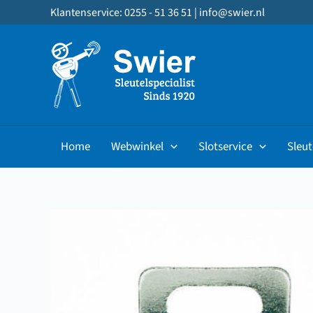
Ga
Klantenservice: 0255 - 51 36 51 |
info@swier.nl
naar
de
inhoud
Home
Webwinkel
Slotservice
Sleut