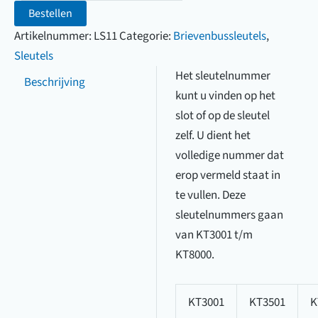
KT3001
Bestellen
t/m
Artikelnummer:
LS11
Categorie:
Brievenbussleutels
,
KT8000
Sleutels
(3001
Het sleutelnummer
Beschrijving
t/m
kunt u vinden op het
8000)
slot of op de sleutel
aantal
zelf. U dient het
volledige nummer dat
erop vermeld staat in
te vullen. Deze
sleutelnummers gaan
van KT3001 t/m
KT8000.
KT3001
KT3501
K