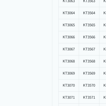
KT3063
KT3563
K
KT3064
KT3564
K
KT3065
KT3565
K
KT3066
KT3566
K
KT3067
KT3567
K
KT3068
KT3568
K
KT3069
KT3569
K
KT3070
KT3570
K
KT3071
KT3571
K