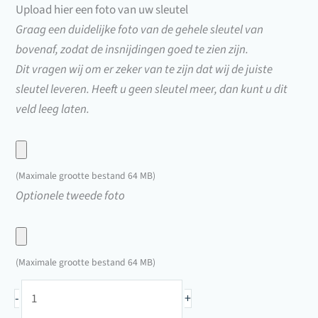
Upload hier een foto van uw sleutel
KT8000)
Graag een duidelijke foto van de gehele sleutel van
bovenaf, zodat de insnijdingen goed te zien zijn.
Dit vragen wij om er zeker van te zijn dat wij de juiste
sleutel leveren. Heeft u geen sleutel meer, dan kunt u dit
veld leeg laten.
Upload
hier
(Maximale grootte bestand 64 MB)
een
Upload
Optionele tweede foto
foto
hier
van
een
uw
foto
(Maximale grootte bestand 64 MB)
sleutel
van
Brievenbussleutel
uw
-
+
Las/Ronis
sleutel