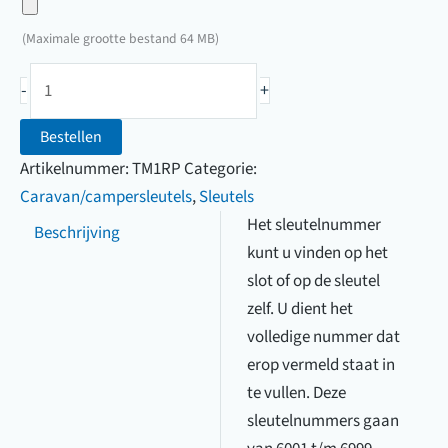
een
uw
foto
(Maximale grootte bestand 64 MB)
sleutel
van
Caravan/campersleutel
uw
-
+
(6001
sleutel
t/m
Bestellen
6999)
Artikelnummer:
TM1RP
Categorie:
aantal
Caravan/campersleutels
,
Sleutels
Het sleutelnummer
Beschrijving
kunt u vinden op het
slot of op de sleutel
zelf. U dient het
volledige nummer dat
erop vermeld staat in
te vullen. Deze
sleutelnummers gaan