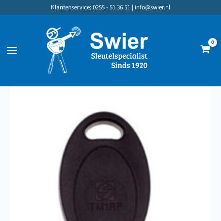
Ga
Klantenservice: 0255 - 51 36 51 |
info@swier.nl
naar
de
inhoud