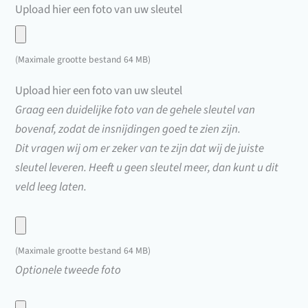
Upload hier een foto van uw sleutel
6999)
Upload
hier
(Maximale grootte bestand 64 MB)
een
Upload hier een foto van uw sleutel
foto
Graag een duidelijke foto van de gehele sleutel van
van
bovenaf, zodat de insnijdingen goed te zien zijn.
uw
Dit vragen wij om er zeker van te zijn dat wij de juiste
sleutel
sleutel leveren. Heeft u geen sleutel meer, dan kunt u dit
veld leeg laten.
Upload
hier
(Maximale grootte bestand 64 MB)
een
Upload
Optionele tweede foto
foto
hier
van