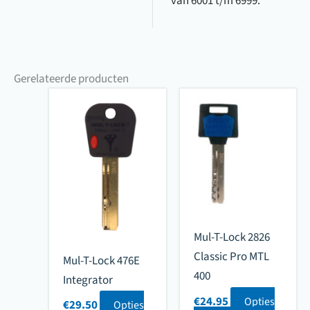
van 6001 t/m 6999.
Gerelateerde producten
Mul-T-Lock 2826
Classic Pro MTL
Mul-T-Lock 476E
400
Integrator
€
24.95
Opties
€
29.50
Opties