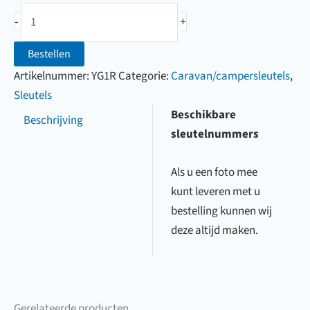
Caravansleutel
uw
-
+
(F4000
sleutel
t/m
Bestellen
F9000)
Artikelnummer:
YG1R
Categorie:
Caravan/campersleutels
,
aantal
Sleutels
Beschikbare
Beschrijving
sleutelnummers
Als u een foto mee
kunt leveren met u
bestelling kunnen wij
deze altijd maken.
Gerelateerde producten