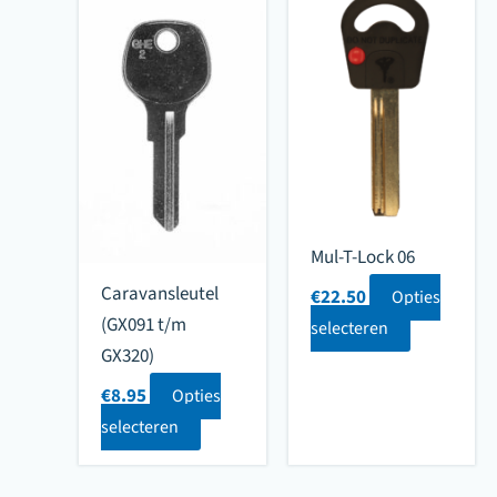
Mul-T-Lock 06
Caravansleutel
€
22.50
Opties
(GX091 t/m
selecteren
GX320)
€
8.95
Opties
selecteren