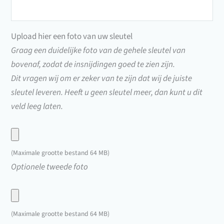
Sleutelnummer
(F4000
t/m
Upload hier een foto van uw sleutel
F9000)
Graag een duidelijke foto van de gehele sleutel van
bovenaf, zodat de insnijdingen goed te zien zijn.
Dit vragen wij om er zeker van te zijn dat wij de juiste
sleutel leveren. Heeft u geen sleutel meer, dan kunt u dit
veld leeg laten.
Upload
hier
(Maximale grootte bestand 64 MB)
een
Upload
Optionele tweede foto
foto
hier
van
een
uw
foto
(Maximale grootte bestand 64 MB)
sleutel
van