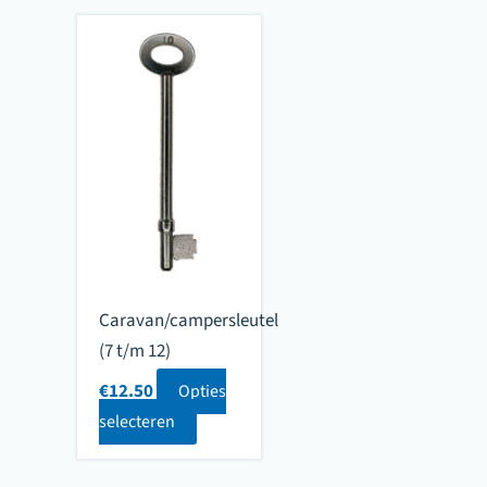
Caravan/campersleutel
(7 t/m 12)
€
12.50
Opties
selecteren