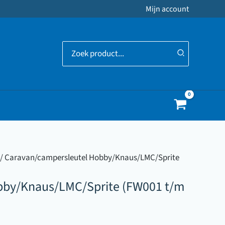
Mijn account
Zoeken
naar:
/ Caravan/campersleutel Hobby/Knaus/LMC/Sprite
bby/Knaus/LMC/Sprite (FW001 t/m