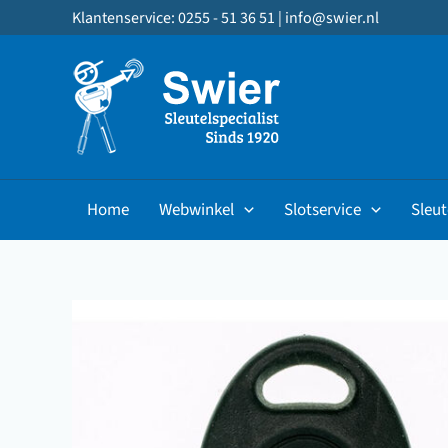
Ga
Klantenservice: 0255 - 51 36 51 |
info@swier.nl
naar
de
inhoud
Home
Webwinkel
Slotservice
Sleut