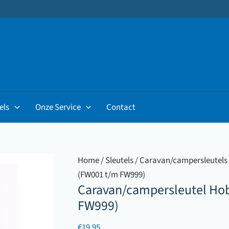
els
Onze Service
Contact
Home
/
Sleutels
/
Caravan/campersleutels
(FW001 t/m FW999)
Caravan/campersleutel Ho
FW999)
€
19.95