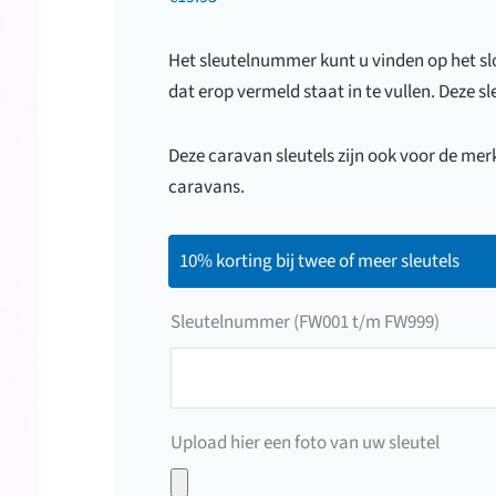
Het sleutelnummer kunt u vinden op het slot
dat erop vermeld staat in te vullen. Deze
Deze caravan sleutels zijn ook voor de merk
caravans.
10% korting bij twee of meer sleutels
Sleutelnummer (FW001 t/m FW999)
Sleutelnummer
(FW001
t/m
Upload hier een foto van uw sleutel
FW999)
Upload