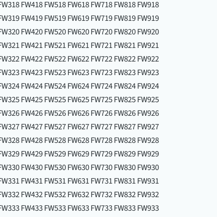
FW318 FW418 FW518 FW618 FW718 FW818 FW918
FW319 FW419 FW519 FW619 FW719 FW819 FW919
FW320 FW420 FW520 FW620 FW720 FW820 FW920
FW321 FW421 FW521 FW621 FW721 FW821 FW921
FW322 FW422 FW522 FW622 FW722 FW822 FW922
FW323 FW423 FW523 FW623 FW723 FW823 FW923
FW324 FW424 FW524 FW624 FW724 FW824 FW924
FW325 FW425 FW525 FW625 FW725 FW825 FW925
FW326 FW426 FW526 FW626 FW726 FW826 FW926
FW327 FW427 FW527 FW627 FW727 FW827 FW927
FW328 FW428 FW528 FW628 FW728 FW828 FW928
FW329 FW429 FW529 FW629 FW729 FW829 FW929
FW330 FW430 FW530 FW630 FW730 FW830 FW930
FW331 FW431 FW531 FW631 FW731 FW831 FW931
FW332 FW432 FW532 FW632 FW732 FW832 FW932
FW333 FW433 FW533 FW633 FW733 FW833 FW933