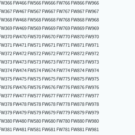
FW366 FW466 FW566 FW666 FW766 FW866 FW966
FW367 FW467 FW567 FW667 FW767 FW867 FW967
FW368 FW468 FW568 FW668 FW768 FW868 FW968
FW369 FW469 FW569 FW669 FW769 FW869 FW969
FW370 FW470 FW570 FW670 FW770 FW870 FW970
FW371 FW471 FW571 FW671 FW771 FW871 FW971
FW372 FW472 FW572 FW672 FW772 FW872 FW972
FW373 FW473 FW573 FW673 FW773 FW873 FW973
FW374 FW474 FW574 FW674 FW774 FW874 FW974
FW375 FW475 FW575 FW675 FW775 FW875 FW975
FW376 FW476 FW576 FW676 FW776 FW876 FW976
FW377 FW477 FW577 FW677 FW777 FW877 FW977
FW378 FW478 FW578 FW678 FW778 FW878 FW978
FW379 FW479 FW579 FW679 FW779 FW879 FW979
FW380 FW480 FW580 FW680 FW780 FW880 FW980
FW381 FW481 FW581 FW681 FW781 FW881 FW981