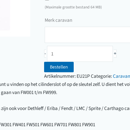
hier
(Maximale grootte bestand 64 MB)
een
Merk caravan
foto
van
Merk
uw
caravan
sleutel
Caravan/campersleutel
-
+
Hobby/Knaus/LMC/Sprite
(FW001
Bestellen
t/m
Artikelnummer:
EU21P
Categorie:
Caravan
FW999)
 u vinden op het cilinderslot of op de sleutel zelf. U dient het v
aantal
 gaan van FW001 t/m FW999.
zijn ook voor Dethleff / Eriba / Fendt / LMC / Sprite / Carthago c
FW301 FW401 FW501 FW601 FW701 FW801 FW901