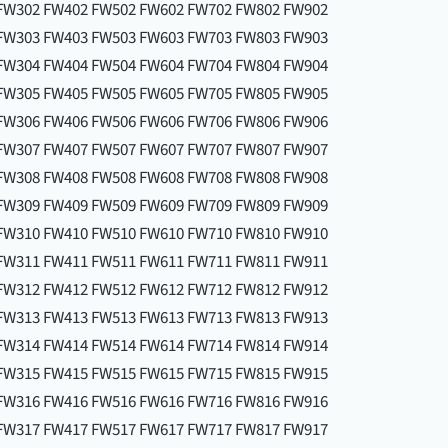
FW302 FW402 FW502 FW602 FW702 FW802 FW902
FW303 FW403 FW503 FW603 FW703 FW803 FW903
FW304 FW404 FW504 FW604 FW704 FW804 FW904
FW305 FW405 FW505 FW605 FW705 FW805 FW905
FW306 FW406 FW506 FW606 FW706 FW806 FW906
FW307 FW407 FW507 FW607 FW707 FW807 FW907
FW308 FW408 FW508 FW608 FW708 FW808 FW908
FW309 FW409 FW509 FW609 FW709 FW809 FW909
FW310 FW410 FW510 FW610 FW710 FW810 FW910
FW311 FW411 FW511 FW611 FW711 FW811 FW911
FW312 FW412 FW512 FW612 FW712 FW812 FW912
FW313 FW413 FW513 FW613 FW713 FW813 FW913
FW314 FW414 FW514 FW614 FW714 FW814 FW914
FW315 FW415 FW515 FW615 FW715 FW815 FW915
FW316 FW416 FW516 FW616 FW716 FW816 FW916
FW317 FW417 FW517 FW617 FW717 FW817 FW917