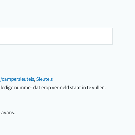
/campersleutels
,
Sleutels
olledige nummer dat erop vermeld staat in te vullen.
aravans.