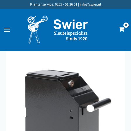
Ga
Klantenservice: 0255 - 51 36 51 |
info@swier.nl
naar
de
inhoud