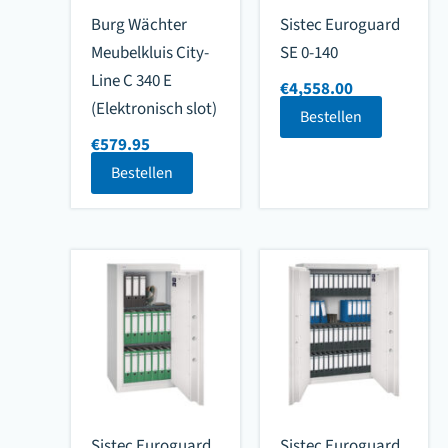
Burg Wächter
Sistec Euroguard
Meubelkluis City-
SE 0-140
Line C 340 E
€
4,558.00
(Elektronisch slot)
Bestellen
€
579.95
Bestellen
Sistec Euroguard
Sistec Euroguard