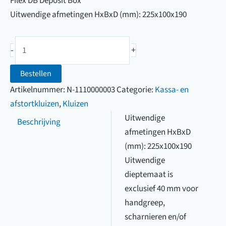
Filex DB Deposit Box
Uitwendige afmetingen HxBxD (mm): 225x100x190
Filex
-
+
DB
Deposit
Bestellen
Box
Artikelnummer:
N-1110000003
Categorie:
Kassa- en
aantal
afstortkluizen
,
Kluizen
Uitwendige
Beschrijving
afmetingen HxBxD
(mm): 225x100x190
Uitwendige
dieptemaat is
exclusief 40 mm voor
handgreep,
scharnieren en/of