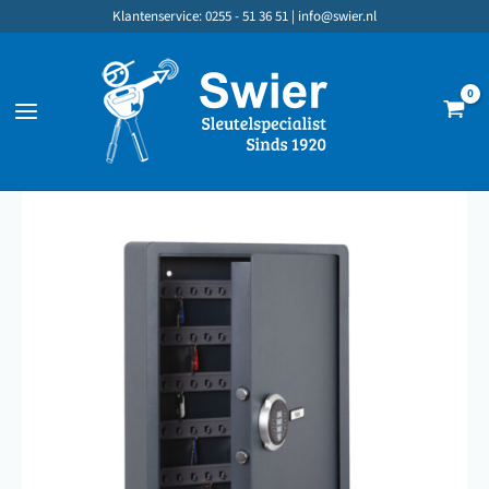
Ga
Klantenservice: 0255 - 51 36 51 |
info@swier.nl
naar
de
inhoud