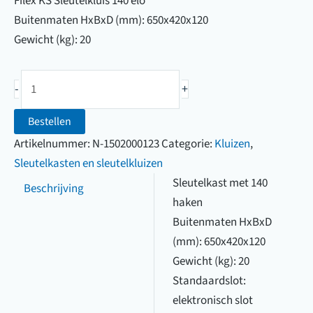
Filex KS Sleutelkluis 140 elo
Buitenmaten HxBxD (mm): 650x420x120
Gewicht (kg): 20
Filex
-
+
KS
Sleutelkluis
Bestellen
140
Artikelnummer:
N-1502000123
Categorie:
Kluizen
,
elo
Sleutelkasten en sleutelkluizen
aantal
Sleutelkast met 140
Beschrijving
haken
Buitenmaten HxBxD
(mm): 650x420x120
Gewicht (kg): 20
Standaardslot:
elektronisch slot