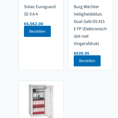
Sistec Euroguard
Burg Wächter
SE II A 4
Veiligheidskluis
Dual-Safe DS 415
€
6,062.00
E FP (Elektronisch
Bestellen
slot met
Vingerafdruk)
€
639.95
Bestellen